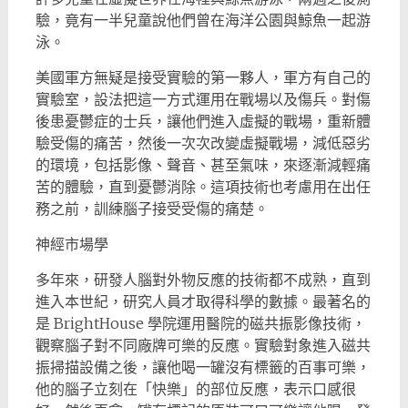
驗，竟有一半兒童說他們曾在海洋公園與鯨魚一起游
泳。
美國軍方無疑是接受實驗的第一夥人，軍方有自己的
實驗室，設法把這一方式運用在戰場以及傷兵。對傷
後患憂鬱症的士兵，讓他們進入虛擬的戰場，重新體
驗受傷的痛苦，然後一次次改變虛擬戰場，減低惡劣
的環境，包括影像、聲音、甚至氣味，來逐漸減輕痛
苦的體驗，直到憂鬱消除。這項技術也考慮用在出任
務之前，訓練腦子接受受傷的痛楚。
神經市場學
多年來，研發人腦對外物反應的技術都不成熟，直到
進入本世紀，研究人員才取得科學的數據。最著名的
是 BrightHouse 學院運用醫院的磁共振影像技術，
觀察腦子對不同廠牌可樂的反應。實驗對象進入磁共
振掃描設備之後，讓他喝一罐沒有標籤的百事可樂，
他的腦子立刻在「快樂」的部位反應，表示口感很