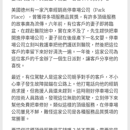
美國德州有一家汽車經銷商停車場公司（Park
Place），曾獲得多項服務品質獎，有許多頂級服務
的故事廣為流傳。六年前，有位客戶的妻子即將臨
盆，在趕赴醫院途中，實在來不及了，先生趕快把車
開進停車場公司，妻子就在後座產下一名女嬰。停車
場公司立刻叫救護車把他們護送到醫院，然後把這位
客戶的車留下來好好清洗一遍。一年後，這家公司為
這位客戶的千金辦了一個生日派對，讓客戶分享他的
喜悅。
最近，有位駕駛人是這家公司競爭對手的客戶，不小
心車子發生故障拋錨在公路上。他打電話向他的經銷
商求援，但救援人員還未趕到。這時剛好停車場公司
的技術人員路過，發現這位無助的駕駛，立刻停下來
幫他免費把車修好。類似這樣的頂級服務，在停車場
公司屢見不鮮，難怪這家公司是各種服務品質獎項的
常勝軍。