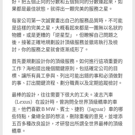
好。
把五個正向的分數和五個負向的分數連起來，如
果都是最佳狀態，就得出一顆完美的服務之星。
每家公司第一次誠實畫出自己的服務品質時，不可能
是這樣的完美之星，大概看起來都是一團無以名狀的
物體，或是更糟的「逆星型」，但瞭解自己問題之
後，接著正確地規劃設計頂級服務並徹底執行及檢
討，你的服務之星就會逐漸成形了。
首先要規劃設計你的頂級服務。如何進行這項重要的
工作？海柏提出幾個關鍵原則，包括確定公司的目
標、讓所有員工參與、列出可能出錯的事和必須做對
的事、訂出關鍵流程、劃分職責以及定期追蹤檢討。
最棒的設計，往往需要下很大的工夫。凌志汽車
（Lexus）在設計時，曾詢問全世界頂級轎車的車
主，他們喜歡ＢＭＷ、賓士、捷豹（Jaguar）車的哪
些特點，彙總全部的想法，刪除重複的意見，並增添
五百多種改良設計，才研發出所謂全世界最棒的頂級
轎車。