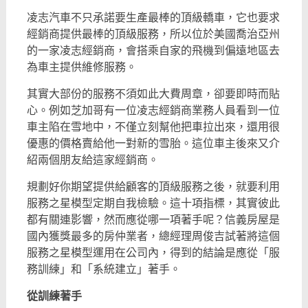
凌志汽車不只承諾要生產最棒的頂級轎車，它也要求
經銷商提供最棒的頂級服務，所以位於美國喬治亞州
的一家凌志經銷商，會搭乘自家的飛機到偏遠地區去
為車主提供維修服務。
其實大部份的服務不須如此大費周章，卻要即時而貼
心。例如芝加哥有一位凌志經銷商業務人員看到一位
車主陷在雪地中，不僅立刻幫他把車拉出來，還用很
優惠的價格賣給他一對新的雪胎。這位車主後來又介
紹兩個朋友給這家經銷商。
規劃好你期望提供給顧客的頂級服務之後，就要利用
服務之星模型定期自我檢驗。這十項指標，其實彼此
都有關連影響，然而應從哪一項著手呢？信義房屋是
國內獲獎最多的房仲業者，總經理周俊吉試著將這個
服務之星模型運用在公司內，得到的結論是應從「服
務訓練」和「系統建立」著手。
從訓練著手