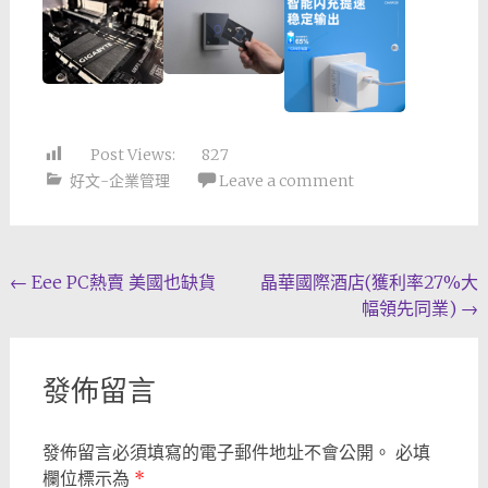
Post Views:
827
好文-企業管理
Leave a comment
Post
←
Eee PC熱賣 美國也缺貨
晶華國際酒店(獲利率27%大
幅領先同業)
→
navigation
發佈留言
發佈留言必須填寫的電子郵件地址不會公開。
必填
欄位標示為
*