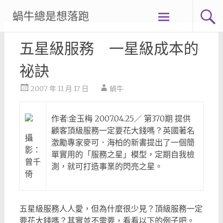
Skip
蝸牛總是想落跑
to
content
五星級服務 一星級成本的
祕訣
2007 年 11 月 17 日
蝸牛
作者:金玉梅 2007.04.25／ 第370期 提供
顧客頂級服務一定要花大錢嗎？英國著名
攝
激勵專家麥可．海柏的新書提出了一個簡
影：
單實用的「服務之星」模型，定期自我檢
曾千
測，就可打造事業的閃亮之星。
倚
五星級服務人人愛，但為什麼很少見？頂級服務一定
要花大錢嗎？其實並不需要，看看以下的例子吧。