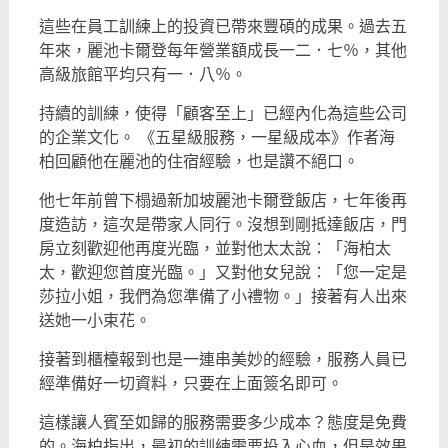
這些在員工訓練上的投資已帶來豐碩的成果。過去五
年來，麗池卡爾登每年營業額成長一二．七％，其他
高級旅館平均只有一．八％。
持續的訓練，使得「顧客至上」已經內化為這些公司
的企業文化。 《五星級服務，一星級成本》作者海
柏回顧他在麗池的住宿經驗，也是讚不絕口。
他七年前曾下榻過新加坡麗池卡爾登飯店，七年後再
度造訪，這次是帶家人同行。沒想到剛抵達飯店，門
房立刻歡迎他再度光臨，並對他太太說：「海柏太
太，歡迎您首度光臨。」又對他女兒說：「您一定是
莎拉小姐，我們為您準備了小禮物。」接著有人出來
送她一小束花。
接著到櫃檯報到也是一連串美妙的經驗，服務人員已
經準備好一切資料，只要在上面簽名即可。
這樣讓人賓至如歸的服務需要多少成本？態度是免費
的。海柏指出，最初的訓練需要投入心血，但是效果