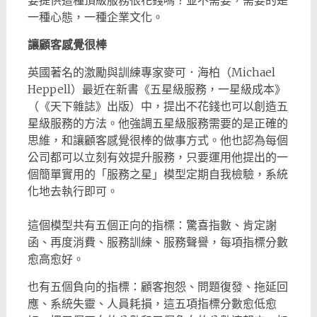
要提供這種頂級服務很花錢嗎？並不需要，需要的是
一種心態，一種企業文化。
讓顧客感覺很棒
英國著名的激勵與訓練專家麥可．海柏（Michael
Heppell）最近在新書《五星級服務，一星級成本》
（《天下雜誌》出版）中，提出不花錢也可以創造五
星級服務的方法。他強調五星級服務需要的是正確的
思維，和讓顧客感覺很棒的做事方式。他也認為每個
公司都可以立刻有效提升服務，只要運用他提出的一
個簡單實用的「服務之星」模型定期自我檢驗，系統
化地去執行即可。
這個模型共有五個正向的指標：驚喜指數、肯定謝
函、再度消費、服務訓練、服務聲譽，每項指標分數
愈高愈好。
也有五個負向的指標：顧客抱怨、問題復發、拖延回
應、系統失靈、人員耗損，這五項指標分數愈低愈