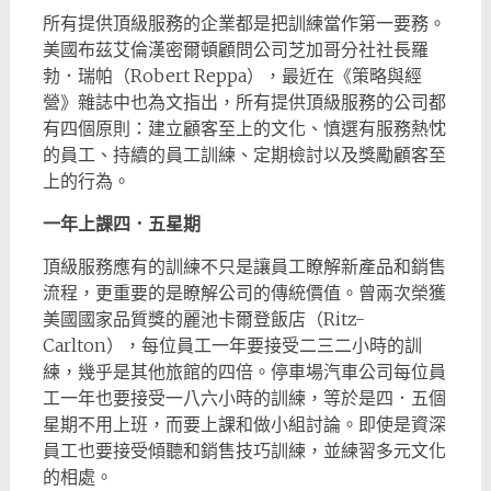
所有提供頂級服務的企業都是把訓練當作第一要務。
美國布茲艾倫漢密爾頓顧問公司芝加哥分社社長羅
勃．瑞帕（Robert Reppa），最近在《策略與經
營》雜誌中也為文指出，所有提供頂級服務的公司都
有四個原則：建立顧客至上的文化、慎選有服務熱忱
的員工、持續的員工訓練、定期檢討以及獎勵顧客至
上的行為。
一年上課四．五星期
頂級服務應有的訓練不只是讓員工瞭解新產品和銷售
流程，更重要的是瞭解公司的傳統價值。
曾兩次榮獲
美國國家品質獎的麗池卡爾登飯店（Ritz-
Carlton），每位員工一年要接受二三二小時的訓
練，幾乎是其他旅館的四倍。停車場汽車公司每位員
工一年也要接受一八六小時的訓練，等於是四．五個
星期不用上班，而要上課和做小組討論。即使是資深
員工也要接受傾聽和銷售技巧訓練，並練習多元文化
的相處。