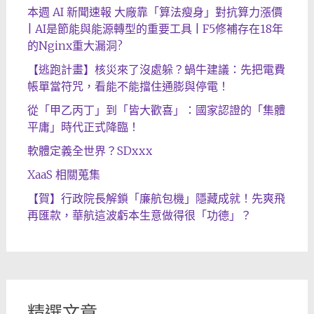
本週 AI 新聞速報 大廠靠「算法瘦身」對抗算力漲價
| AI是節能與能源轉型的重要工具 | F5修補存在18年
的Nginx重大漏洞?
【逃跑計畫】核災來了沒處躲？蝸牛建議：先把電費
帳單當符咒，看能不能擋住通膨與停電！
從「甲乙丙丁」到「皆大歡喜」：國家認證的「集體
平庸」時代正式降臨！
軟體定義全世界？SDxxx
XaaS 相關蒐集
【賀】行政院長解鎖「廉航包機」隱藏成就！先爽飛
再匯款，華航這波虧本生意做得很「功德」？
精選文章