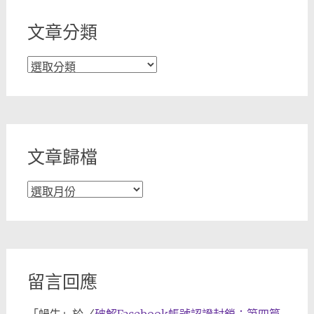
文章分類
文
章
分
類
文章歸檔
文
章
歸
檔
留言回應
「
蝸牛
」於〈
破解Facebook帳號認證封鎖：第四篇-