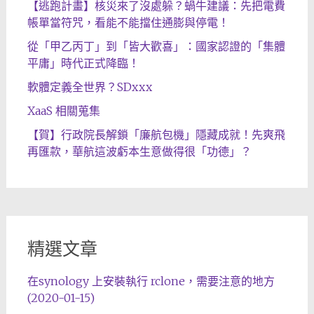
【逃跑計畫】核災來了沒處躲？蝸牛建議：先把電費
帳單當符咒，看能不能擋住通膨與停電！
從「甲乙丙丁」到「皆大歡喜」：國家認證的「集體
平庸」時代正式降臨！
軟體定義全世界？SDxxx
XaaS 相關蒐集
【賀】行政院長解鎖「廉航包機」隱藏成就！先爽飛
再匯款，華航這波虧本生意做得很「功德」？
精選文章
在synology 上安裝執行 rclone，需要注意的地方
(2020-01-15)