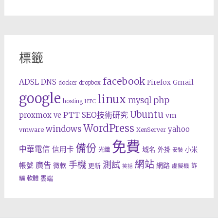
標籤
facebook
ADSL
DNS
Gmail
Firefox
docker
dropbox
google
linux
php
mysql
hosting
HTC
Ubuntu
SEO技術研究
proxmox ve
PTT
vm
WordPress
windows
yahoo
vmware
XenServer
免費
備份
中華電信
信用卡
域名
外掛
小米
光纖
安裝
網站
手機
測試
廣告
帳號
網路
微軟
更新
詐
虛擬機
笑話
雲端
騙
軟體