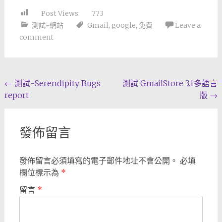
Post Views:
773
測試-網站
Gmail
,
google
,
免費
Leave a
comment
Post
←
測試-Serendipity Bugs
測試 GmailStore 3.1多語言
report
版
→
navigation
發佈留言
發佈留言必須填寫的電子郵件地址不會公開。
必填
欄位標示為
*
留言
*