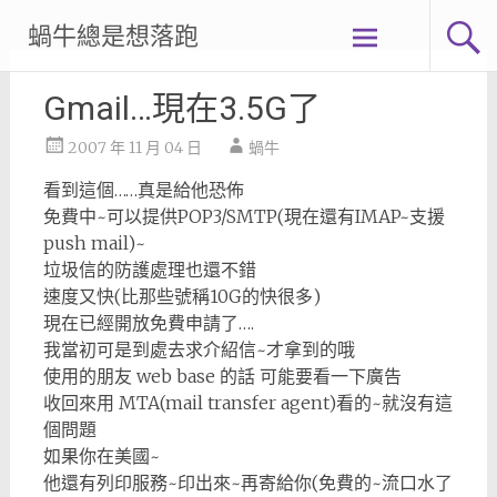
Skip
蝸牛總是想落跑
to
content
Gmail…現在3.5G了
2007 年 11 月 04 日
蝸牛
看到這個……真是給他恐佈
免費中~可以提供POP3/SMTP(現在還有IMAP~支援
push mail)~
垃圾信的防護處理也還不錯
速度又快(比那些號稱10G的快很多)
現在已經開放免費申請了….
我當初可是到處去求介紹信~才拿到的哦
使用的朋友 web base 的話 可能要看一下廣告
收回來用 MTA(mail transfer agent)看的~就沒有這
個問題
如果你在美國~
他還有列印服務~印出來~再寄給你(免費的~流口水了