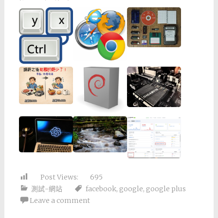
Post Views:
695
測試-網站
facebook
,
google
,
google plus
Leave a comment