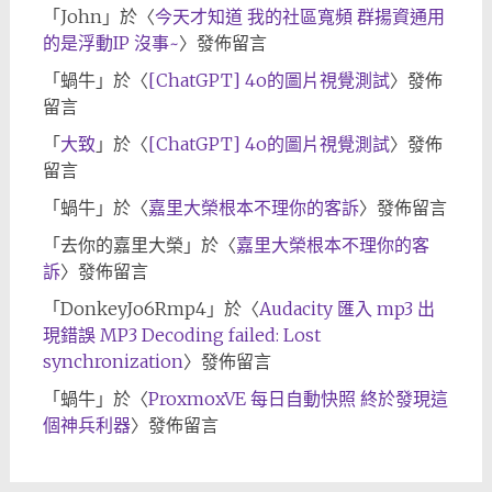
「
John
」於〈
今天才知道 我的社區寬頻 群揚資通用
的是浮動IP 沒事~
〉發佈留言
「
蝸牛
」於〈
[ChatGPT] 4o的圖片視覺測試
〉發佈
留言
「
大致
」於〈
[ChatGPT] 4o的圖片視覺測試
〉發佈
留言
「
蝸牛
」於〈
嘉里大榮根本不理你的客訴
〉發佈留言
「
去你的嘉里大榮
」於〈
嘉里大榮根本不理你的客
訴
〉發佈留言
「
DonkeyJo6Rmp4
」於〈
Audacity 匯入 mp3 出
現錯誤 MP3 Decoding failed: Lost
synchronization
〉發佈留言
「
蝸牛
」於〈
ProxmoxVE 每日自動快照 終於發現這
個神兵利器
〉發佈留言