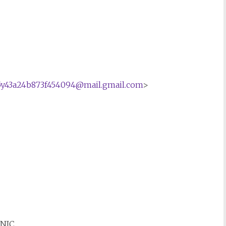
y43
a24b873f454094@mail.gmail.com
>
NIC.