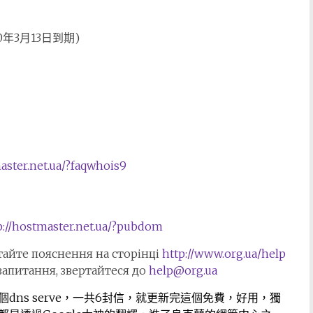
010年3月13日到期)
aster.net.ua/?
faqwhois9
p://hostmaster.net.ua/?
pubdom
тайте пояснення на сторінці
http://www.org.ua/help
 запитання, звертайтеся до
help@org.ua
ns serve，一共6封信，就更新完這個免費，好用，獨