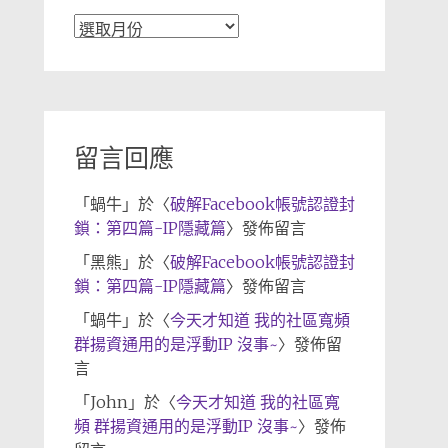
文
章
歸
檔
留言回應
「
蝸牛
」於〈
破解Facebook帳號認證封
鎖：第四篇-IP隱藏篇
〉發佈留言
「
黑熊
」於〈
破解Facebook帳號認證封
鎖：第四篇-IP隱藏篇
〉發佈留言
「
蝸牛
」於〈
今天才知道 我的社區寬頻
群揚資通用的是浮動IP 沒事~
〉發佈留
言
「
John
」於〈
今天才知道 我的社區寬
頻 群揚資通用的是浮動IP 沒事~
〉發佈