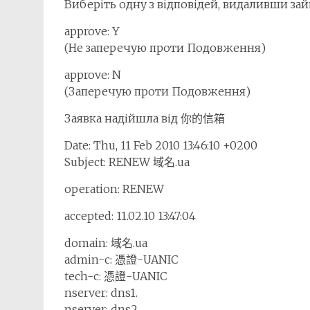
Виберіть одну з відповідей, видаливши зай
approve: Y
(Не заперечую проти Подовження)
approve: N
(Заперечую проти Подовження)
Заявка надійшла від 你的信箱
Date: Thu, 11 Feb 2010 13:46:10 +0200
Subject: RENEW 域名.ua
operation: RENEW
accepted: 11.02.10 13:47:04
domain: 域名.ua
admin-c: 憑證-UANIC
tech-c: 憑證-UANIC
nserver: dns1.
nserver: dns2