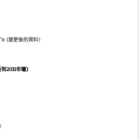
 ім’я: (變更後的資料)
新到2011年囉)
)