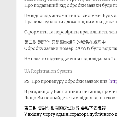
Про подальший хід обробки заявки буде 
Це відповідь автоматичної системи. Будь ла
Правила публічних доменів, вимоги до зая
Оформити та перевірити правильність зая
第二封 別理他 只是跟你說你的域名在處理中
Обробку заявки номер 2705535 було відкла
Не надано підтвердження відповідальної 
—
UA Registration System
P.S. Про процедуру обробки заявок див.
htt
В разі, якщо у Вас виникли питання, прочи
Якщо Ви не знайдете там відповіді на своє
第三封 告討你相關的處理狀態 要點下去確認
У вхідну чергу адміністратора публічного