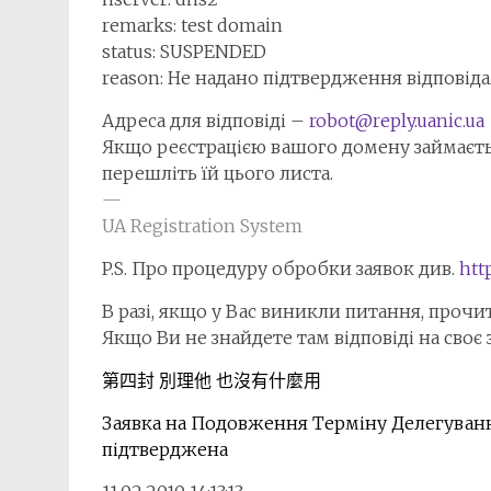
remarks: test domain
status: SUSPENDED
reason: Не надано підтвердження відповід
Адреса для відповіді –
robot@reply.uanic.ua
Якщо реєстрацією вашого домену займаєтьс
перешліть їй цього листа.
—
UA Registration System
P.S. Про процедуру обробки заявок див.
htt
В разі, якщо у Вас виникли питання, прочи
Якщо Ви не знайдете там відповіді на своє
第四封 別理他 也沒有什麼用
Заявка на Подовження Терміну Делегування 
підтверджена