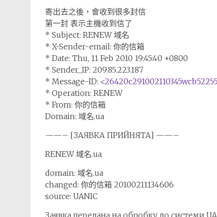
寄出去之後，會收到很多封信
第一封 表示主機收到信了
* Subject: RENEW 域名
* X-Sender-email: 你的信箱
* Date: Thu, 11 Feb 2010 19:45:40 +0800
* Sender_IP: 209.85.223.187
* Message-ID: <
26420c291002110345wcb52255
* Operation: RENEW
* From: 你的信箱
Domain: 域名.ua
——– [ЗАЯВКА ПРИЙНЯТА] ——–
RENEW 域名.ua
domain: 域名.ua
changed: 你的信箱 20100211134606
source: UANIC
Заявка передана на обробку до системи UA