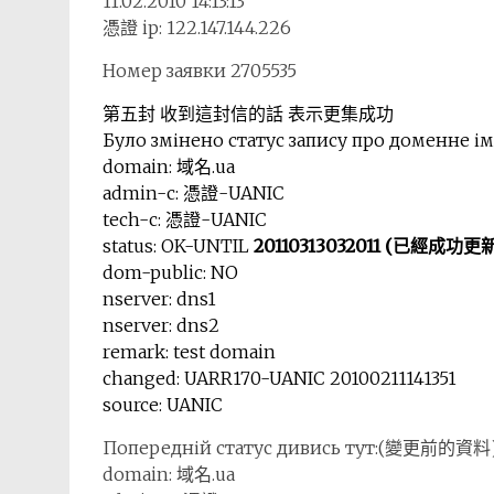
11.02.2010 14:13:13
憑證 ip: 122.147.144.226
Номер заявки 2705535
第五封 收到這封信的話 表示更集成功
Було змінено статус запису про доменне
domain: 域名.ua
admin-c: 憑證-UANIC
tech-c: 憑證-UANIC
status: OK-UNTIL
20110313032011 (已經成功更
dom-public: NO
nserver: dns1
nserver: dns2
remark: test domain
changed: UARR170-UANIC 20100211141351
source: UANIC
Попередній статус дивись тут:(變更前的資料
domain: 域名.ua