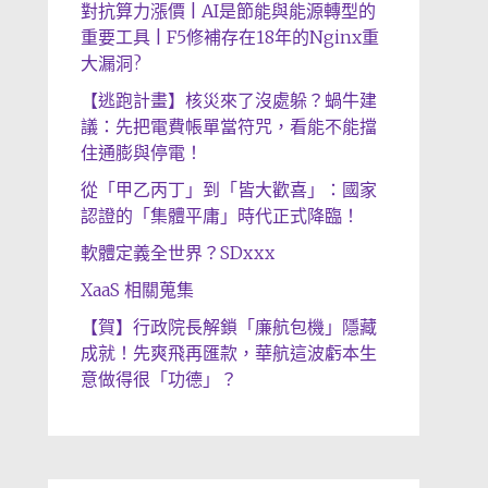
對抗算力漲價 | AI是節能與能源轉型的
重要工具 | F5修補存在18年的Nginx重
大漏洞?
【逃跑計畫】核災來了沒處躲？蝸牛建
議：先把電費帳單當符咒，看能不能擋
住通膨與停電！
從「甲乙丙丁」到「皆大歡喜」：國家
認證的「集體平庸」時代正式降臨！
軟體定義全世界？SDxxx
XaaS 相關蒐集
【賀】行政院長解鎖「廉航包機」隱藏
成就！先爽飛再匯款，華航這波虧本生
意做得很「功德」？