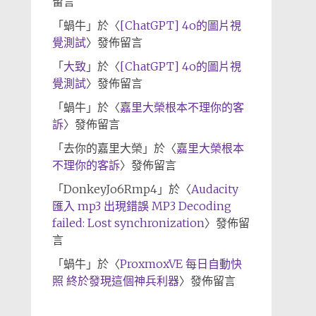
留言
「
蝸牛
」於〈
[ChatGPT] 4o的圖片視
覺測試
〉發佈留言
「
大致
」於〈
[ChatGPT] 4o的圖片視
覺測試
〉發佈留言
「
蝸牛
」於〈
嘉里大榮根本不理你的客
訴
〉發佈留言
「
去你的嘉里大榮
」於〈
嘉里大榮根本
不理你的客訴
〉發佈留言
「
DonkeyJo6Rmp4
」於〈
Audacity
匯入 mp3 出現錯誤 MP3 Decoding
failed: Lost synchronization
〉發佈留
言
「
蝸牛
」於〈
ProxmoxVE 每日自動快
照 終於發現這個神兵利器
〉發佈留言