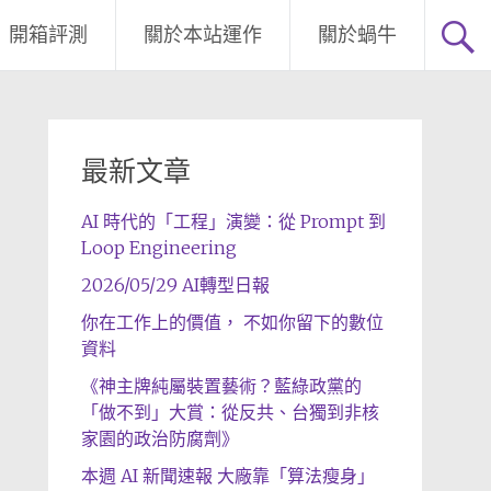
開箱評測
關於本站運作
關於蝸牛
最新文章
AI 時代的「工程」演變：從 Prompt 到
Loop Engineering
2026/05/29 AI轉型日報
你在工作上的價值， 不如你留下的數位
資料
《神主牌純屬裝置藝術？藍綠政黨的
「做不到」大賞：從反共、台獨到非核
家園的政治防腐劑》
本週 AI 新聞速報 大廠靠「算法瘦身」