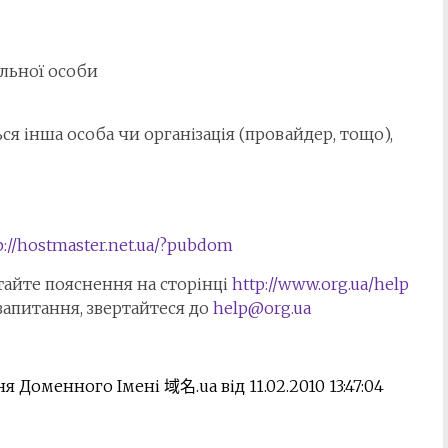
альної особи
я інша особа чи організація (провайдер, тощо),
p://hostmaster.net.ua/?
pubdom
тайте пояснення на сторінці
http://www.org.ua/help
 запитання, звертайтеся до
help@org.ua
Доменного Імені 域名.ua від 11.02.2010 13:47:04