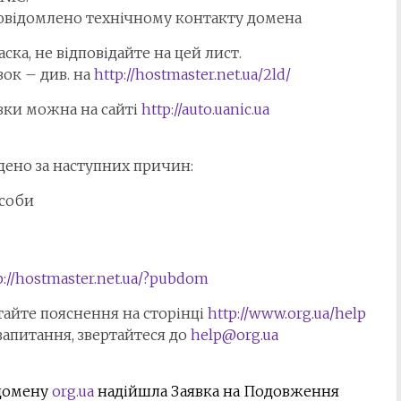
повідомлено технічному контакту домена
ска, не відповідайте на цей лист.
вок – див. на
http://hostmaster.net.ua/2ld/
вки можна на сайті
http://auto.uanic.ua
дено за наступних причин:
особи
p://hostmaster.net.ua/?
pubdom
тайте пояснення на сторінці
http://www.org.ua/help
 запитання, звертайтеся до
help@org.ua
 домену
org.ua
надійшла Заявка на Подовження