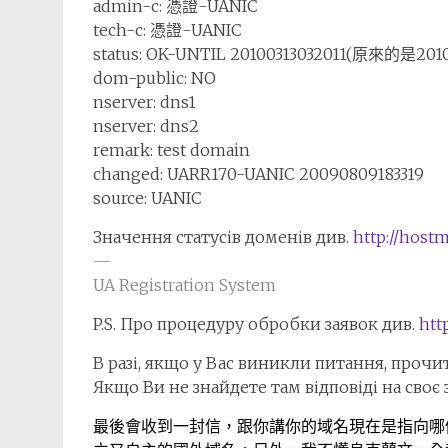
admin-c: 憑證-UANIC
tech-c: 憑證-UANIC
status: OK-UNTIL 20100313032011(原來的是2
dom-public: NO
nserver: dns1
nserver: dns2
remark: test domain
changed: UARR170-UANIC 20090809183319
source: UANIC
Значення статусів доменів див.
http://hostm
—
UA Registration System
P.S. Про процедуру обробки заявок див.
htt
В разі, якщо у Вас виникли питання, прочи
Якщо Ви не знайдете там відповіді на своє
最後會收到一封信，跟你講你的域名現在是指向哪個d