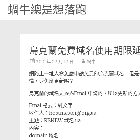
蝸牛總是想落跑
Skip
to
content
烏克蘭免費域名使用期限
2010 年 02 月 12 日
蝸牛
網路上一堆人寫怎麼申請免費的烏克蘭域名，但是
懂，要怎麼更新呢？
烏克蘭的域名是透過Email申請的，所以更新的方
Email格式：純文字
收件人：
hostmaster@org.ua
主題：RENEW 域名.ua
內容：
domain:域名