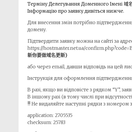
Терміну Делегування Доменного Імені 域名
Інформацію про заявку дивіться нижче.
Для внесення змін потрібно підтвердження
домену.
Підтвердити заявку можна на сайті за адре
https://hostmaster.net.ua/
confirm.php?code=
新你要做域名更新)
або через email, давши відповідь на цей лис
Інструкція для оформлення підтвердження
В разі, якщо ви відповісте з рядком “Y”, зая
В іншому разі (в тому числі при відсутності
!!! Не видаляйте наступні рядки з номером
application: 2705535
checksum: 25783