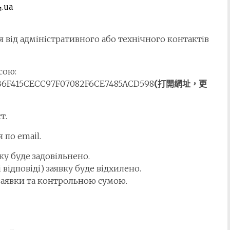
.ua
 від адміністративного або технічного контактів
сою:
B6F415CECC97F07082F6CE7485ACD5
98
(打開網址，更
т.
 по email.
вку буде задовільнено.
 відповіді) заявку буде відхилено.
 заявки та контрольною сумою.