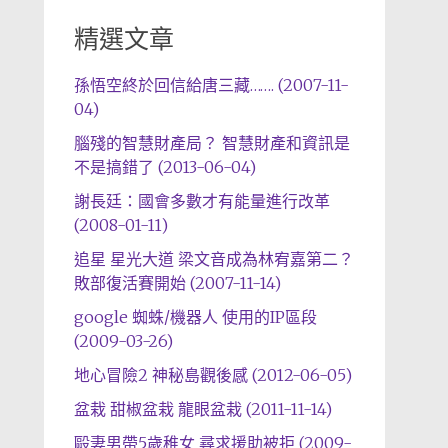
精選文章
孫悟空終於回信給唐三藏……. (2007-11-
04)
腦殘的智慧財產局？ 智慧財產和資訊是
不是搞錯了 (2013-06-04)
謝長廷：國會多數才有能量進行改革
(2008-01-11)
追星 星光大道 梁文音成為林宥嘉第二？
敗部復活賽開始 (2007-11-14)
google 蜘蛛/機器人 使用的IP區段
(2009-03-26)
地心冒險2 神秘島觀後感 (2012-06-05)
盆栽 甜椒盆栽 龍眼盆栽 (2011-11-14)
毆妻男帶5歲稚女 尋求援助被拒 (2009-