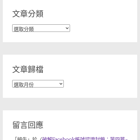
文章分類
文
章
分
類
文章歸檔
文
章
歸
檔
留言回應
「
蝸牛
」於〈
破解Facebook帳號認證封鎖：第四篇-