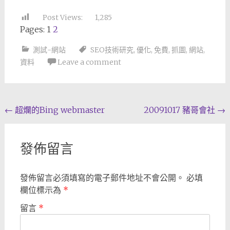
Post Views:
1,285
Pages:
1
2
測試-網站
SEO技術研究
,
優化
,
免費
,
抓圖
,
網站
,
資料
Leave a comment
Post
←
超爛的Bing webmaster
20091017 豬哥會社
→
navigation
發佈留言
發佈留言必須填寫的電子郵件地址不會公開。
必填
欄位標示為
*
留言
*