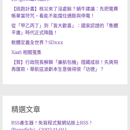
【逃跑計畫】核災來了沒處躲？蝸牛建議：先把電費
帳單當符咒，看能不能擋住通膨與停電！
從「甲乙丙丁」到「皆大歡喜」：國家認證的「集體
平庸」時代正式降臨！
軟體定義全世界？SDxxx
XaaS 相關蒐集
【賀】行政院長解鎖「廉航包機」隱藏成就！先爽飛
再匯款，華航這波虧本生意做得很「功德」？
精選文章
RSS產生器！免寫程式幫網站掛上RSS！
(Ponyfish） (2007-11-04)