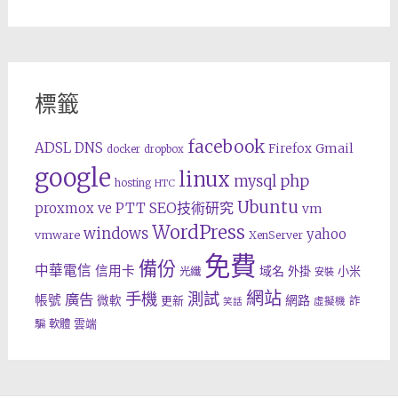
標籤
facebook
ADSL
DNS
Gmail
Firefox
docker
dropbox
google
linux
php
mysql
hosting
HTC
Ubuntu
SEO技術研究
proxmox ve
PTT
vm
WordPress
windows
yahoo
vmware
XenServer
免費
備份
中華電信
信用卡
域名
外掛
小米
光纖
安裝
網站
手機
測試
廣告
帳號
網路
微軟
更新
詐
虛擬機
笑話
雲端
騙
軟體