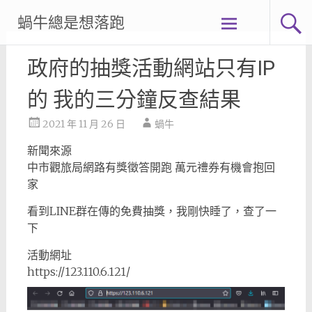
Skip
蝸牛總是想落跑
to
content
政府的抽獎活動網站只有IP
的 我的三分鐘反查結果
2021 年 11 月 26 日
蝸牛
新聞來源
中市觀旅局網路有獎徵答開跑 萬元禮券有機會抱回
家
看到LINE群在傳的免費抽獎，我剛快睡了，查了一
下
活動網址
https://123.110.6.121/