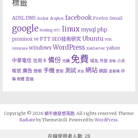
標籤
facebook
ADSL
DNS
Gmail
Firefox
docker
dropbox
google
linux
php
mysql
hosting
HTC
Ubuntu
SEO技術研究
proxmox ve
PTT
vm
WordPress
windows
yahoo
vmware
XenServer
免費
備份
中華電信
信用卡
域名
外掛
小米
光纖
安裝
網站
手機
測試
廣告
帳號
網路
微軟
更新
詐
虛擬機
笑話
雲端
騙
軟體
Copyright © 2026
蝸牛總是想落跑
. All rights reserved. Theme:
Radiate
by ThemeGrill. Powered by
WordPress
.
在線使用者人數: 28