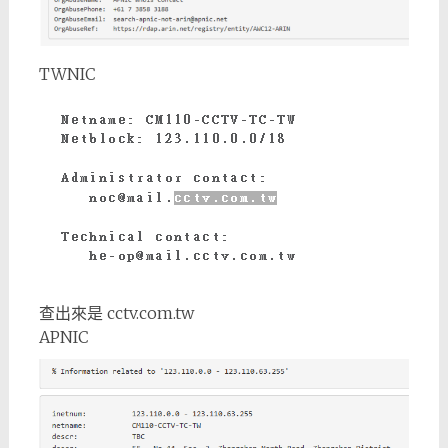
TWNIC
查出來是 cctv.com.tw
APNIC