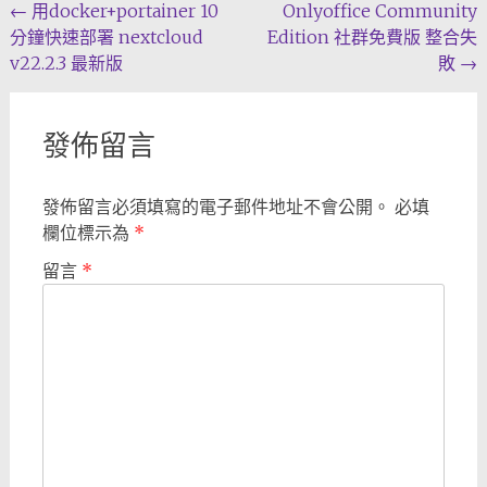
Post
←
用docker+portainer 10
Onlyoffice Community
分鐘快速部署 nextcloud
Edition 社群免費版 整合失
navigation
v22.2.3 最新版
敗
→
發佈留言
發佈留言必須填寫的電子郵件地址不會公開。
必填
欄位標示為
*
留言
*