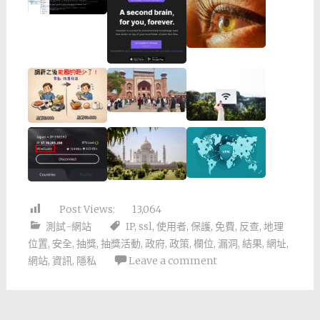
Post Views:
13,064
測試-網站
IP
,
ssl
,
使用者
,
保護
,
免費
,
反查
,
地理
位置
,
安全
,
抽獎
,
抽獎活動
,
政府
,
政策
,
欄位
,
漏洞
,
結果
,
網址
,
網站
,
資訊
,
隱私
Leave a comment