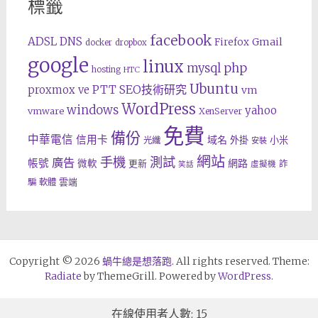
標籤
facebook
ADSL
DNS
Gmail
Firefox
docker
dropbox
google
linux
php
mysql
hosting
HTC
Ubuntu
SEO技術研究
proxmox ve
PTT
vm
WordPress
windows
yahoo
vmware
XenServer
免費
備份
中華電信
信用卡
域名
外掛
小米
光纖
安裝
網站
手機
測試
廣告
帳號
網路
微軟
更新
詐
虛擬機
笑話
雲端
騙
軟體
Copyright © 2026
蝸牛總是想落跑
. All rights reserved. Theme:
Radiate
by ThemeGrill. Powered by
WordPress
.
在線使用者人數: 15