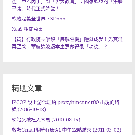
從「甲乙丙丁」到「皆大歡喜」：國家認證的「集體
平庸」時代正式降臨！
軟體定義全世界？SDxxx
XaaS 相關蒐集
【賀】行政院長解鎖「廉航包機」隱藏成就！先爽飛
再匯款，華航這波虧本生意做得很「功德」？
精選文章
IPCOP 設上游代理給 proxy.hinet.net:80 出現的錯
誤 (2016-10-18)
網站又被植入木馬 (2010-08-14)
救救Gmail限時好康3/1 中午12點結束 (2011-03-02)