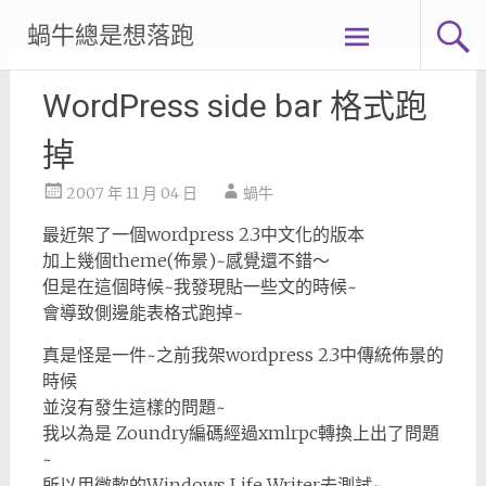
Skip
蝸牛總是想落跑
to
content
WordPress side bar 格式跑
掉
2007 年 11 月 04 日
蝸牛
最近架了一個wordpress 2.3中文化的版本
加上幾個theme(佈景)~感覺還不錯～
但是在這個時候~我發現貼一些文的時候~
會導致側邊能表格式跑掉~
真是怪是一件~之前我架wordpress 2.3中傳統佈景的
時候
並沒有發生這樣的問題~
我以為是 Zoundry編碼經過xmlrpc轉換上出了問題
~
所以用微軟的Windows Life Writer去測試~