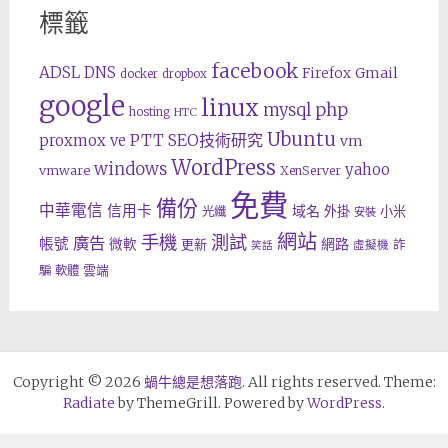
標籤
facebook
ADSL
DNS
Gmail
Firefox
docker
dropbox
google
linux
php
mysql
hosting
HTC
Ubuntu
SEO技術研究
proxmox ve
PTT
vm
WordPress
windows
yahoo
vmware
XenServer
免費
備份
中華電信
信用卡
域名
外掛
小米
光纖
安裝
網站
手機
測試
廣告
帳號
網路
微軟
更新
詐
虛擬機
笑話
雲端
騙
軟體
Copyright © 2026
蝸牛總是想落跑
. All rights reserved. Theme:
Radiate
by ThemeGrill. Powered by
WordPress
.