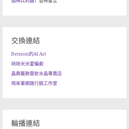
個神兵利器
〉發佈留言
交換連結
Benson的AI Art
咪咪米米愛編劇
晶典藝飾雷射水晶專賣店
飛來筆網路行銷工作室
輪播連結