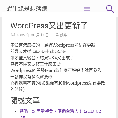
Skip
蝸牛總是想落跑
to
content
WordPress又出更新了
2009 年 08 月 12 日
蝸牛
不知道怎麼搞的，最近Wordpress老是在更新
前幾天才從2.8.2版升到2.8.3版
剛才登入後台，結果2.8.4又出來了
真搞不懂又要修正什麼東要
Wordpress的開發team為什麼不好好測試再發佈
一發佈沒有多久就要改
心裡還蠻不爽的(如果你有10個wordpress站台要改
的時候)
隨機文章
轉貼：請盡量轉發，傳遍台灣人！ (2013-02-
23)