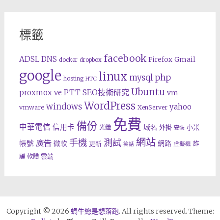
標籤
facebook
ADSL
DNS
Gmail
Firefox
docker
dropbox
google
linux
php
mysql
hosting
HTC
Ubuntu
SEO技術研究
proxmox ve
PTT
vm
WordPress
windows
yahoo
vmware
XenServer
免費
備份
中華電信
信用卡
域名
外掛
小米
光纖
安裝
網站
手機
測試
廣告
帳號
網路
微軟
更新
詐
虛擬機
笑話
雲端
騙
軟體
Copyright © 2026
蝸牛總是想落跑
. All rights reserved. Theme: