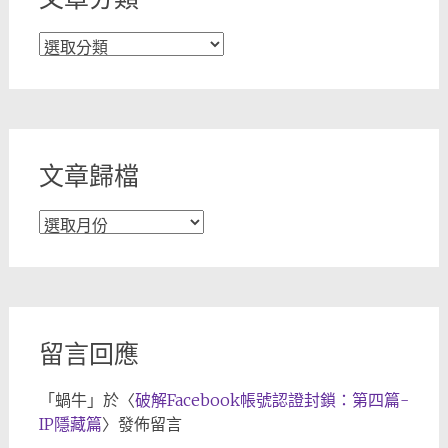
文
章
分
類
文章歸檔
文
章
歸
檔
留言回應
「
蝸牛
」於〈
破解Facebook帳號認證封鎖：第四篇-
IP隱藏篇
〉發佈留言