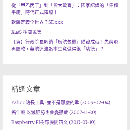
從「甲乙丙丁」到「皆大歡喜」：國家認證的「集體
平庸」時代正式降臨！
軟體定義全世界？SDxxx
XaaS 相關蒐集
【賀】行政院長解鎖「廉航包機」隱藏成就！先爽飛
再匯款，華航這波虧本生意做得很「功德」？
精選文章
Yahoo站長工具~並不是那麼的準 (2009-02-04)
搞什麼 吃減肥葯也會憂鬱症 (2007-11-20)
Raspberry PI樹莓機開箱文 (2013-03-10)