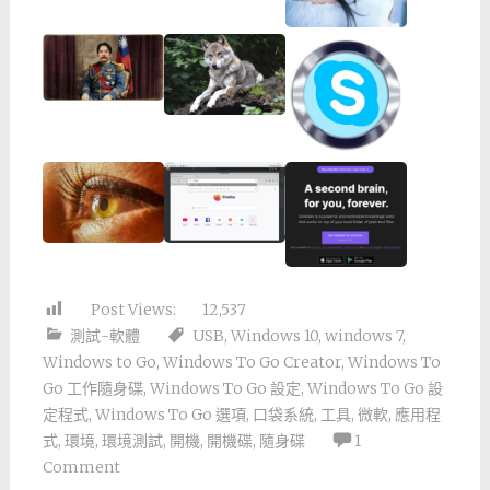
Post Views:
12,537
測試-軟體
USB
,
Windows 10
,
windows 7
,
Windows to Go
,
Windows To Go Creator
,
Windows To
Go 工作隨身碟
,
Windows To Go 設定
,
Windows To Go 設
定程式
,
Windows To Go 選項
,
口袋系統
,
工具
,
微軟
,
應用程
式
,
環境
,
環境測試
,
開機
,
開機碟
,
隨身碟
1
Comment