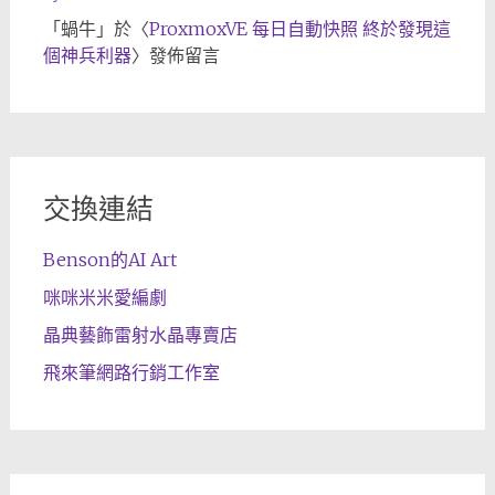
「
蝸牛
」於〈
ProxmoxVE 每日自動快照 終於發現這
個神兵利器
〉發佈留言
交換連結
Benson的AI Art
咪咪米米愛編劇
晶典藝飾雷射水晶專賣店
飛來筆網路行銷工作室