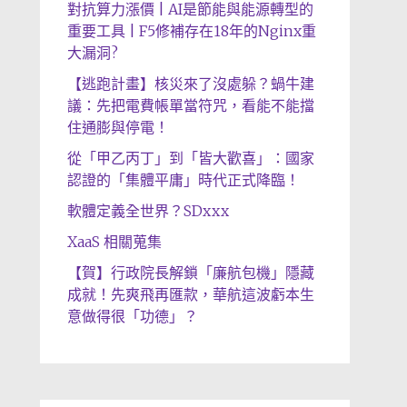
對抗算力漲價 | AI是節能與能源轉型的
重要工具 | F5修補存在18年的Nginx重
大漏洞?
【逃跑計畫】核災來了沒處躲？蝸牛建
議：先把電費帳單當符咒，看能不能擋
住通膨與停電！
從「甲乙丙丁」到「皆大歡喜」：國家
認證的「集體平庸」時代正式降臨！
軟體定義全世界？SDxxx
XaaS 相關蒐集
【賀】行政院長解鎖「廉航包機」隱藏
成就！先爽飛再匯款，華航這波虧本生
意做得很「功德」？