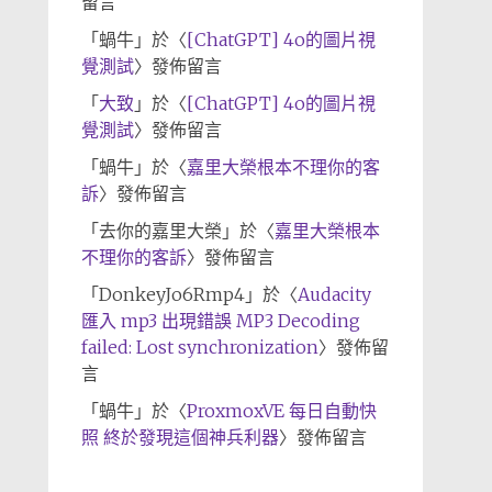
留言
「
蝸牛
」於〈
[ChatGPT] 4o的圖片視
覺測試
〉發佈留言
「
大致
」於〈
[ChatGPT] 4o的圖片視
覺測試
〉發佈留言
「
蝸牛
」於〈
嘉里大榮根本不理你的客
訴
〉發佈留言
「
去你的嘉里大榮
」於〈
嘉里大榮根本
不理你的客訴
〉發佈留言
「
DonkeyJo6Rmp4
」於〈
Audacity
匯入 mp3 出現錯誤 MP3 Decoding
failed: Lost synchronization
〉發佈留
言
「
蝸牛
」於〈
ProxmoxVE 每日自動快
照 終於發現這個神兵利器
〉發佈留言