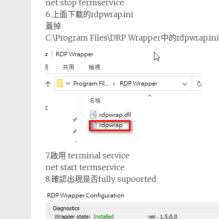
net stop termservice
6.上面下載的rdpwrap.ini
蓋掉
C:\Program Files\DRP Wrapper中的rdpwrap.ini
7.啟用 terminal service
net start termservice
8.確認出現是否fully supoorted