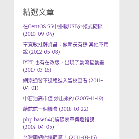
精選文章
在CentOS 5.5中掛載USB外接式硬碟
(2010-09-04)
辜寬敏批蘇貞昌：做縣長有餘 其他不用
說 (2012-05-08)
PTT 也有在改版，出現了動流星動畫
(2017-03-16)
網樂通暫不退租進入留校查看 (2011-
04-01)
中石油高市值 炒出來的 (2007-11-19)
給蛇蛇一個機會 (2018-03-22)
php base64()編碼表單傳遞錯誤
(2014-04-05)
台灣固網你搞屁啊！ (2011-03-15)