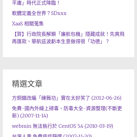
平庸」時代正式降臨！
軟體定義全世界？SDxxx
XaaS 相關蒐集
【賀】行政院長解鎖「廉航包機」隱藏成就！先爽飛
再匯款，華航這波虧本生意做得很「功德」？
精選文章
方炯鑌改編「練舞功」實在太好笑了 (2012-06-26)
免費-國內外線上掃毒、防毒大全-資源整理(不斷更
新) (2007-11-14)
webmin 無法執行於 CentOS 5.4 (2010-03-19)
台灣人壽 免費癌症篩選 (2007-11-20)