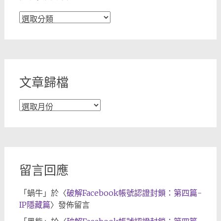
文
章
分
類
文章歸檔
文
章
歸
檔
留言回應
「
蝸牛
」於〈
破解Facebook帳號認證封鎖：第四篇-
IP隱藏篇
〉發佈留言