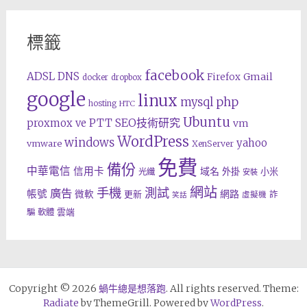
標籤
facebook
ADSL
DNS
Gmail
Firefox
docker
dropbox
google
linux
php
mysql
hosting
HTC
Ubuntu
SEO技術研究
proxmox ve
PTT
vm
WordPress
windows
yahoo
vmware
XenServer
免費
備份
中華電信
信用卡
域名
外掛
小米
光纖
安裝
網站
手機
測試
廣告
帳號
網路
微軟
更新
詐
虛擬機
笑話
雲端
騙
軟體
Copyright © 2026
蝸牛總是想落跑
. All rights reserved. Theme:
Radiate
by ThemeGrill. Powered by
WordPress
.