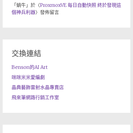
「
蝸牛
」於〈
ProxmoxVE 每日自動快照 終於發現這
個神兵利器
〉發佈留言
交換連結
Benson的AI Art
咪咪米米愛編劇
晶典藝飾雷射水晶專賣店
飛來筆網路行銷工作室