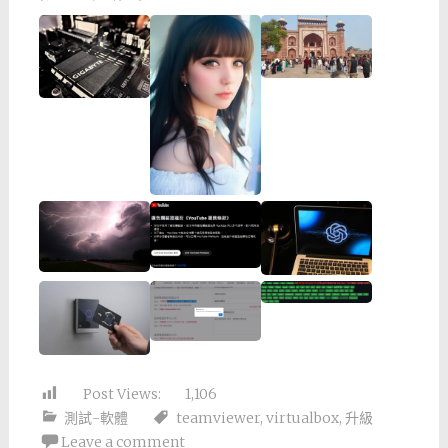
Post Views:
1,106
測試-軟體
teamviewer
,
virtualbox
,
升級
Leave a comment