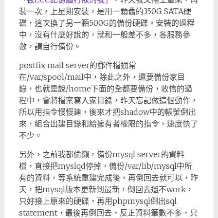
裝一次，上星期安裝，是用一顆舊的350G SATA硬
碟，這次換了另一顆500G的備份硬碟。安裝的過程
中，沒有什麼好說的，就和一般差不多，各服務參
數，請自行備份。
postfix mail server的郵件檔通常
在/var/spool/mail中，除此之外，還要備份家目
錄，也就是說/home下面的全都要備份，收信的過
程中，會將檔案寫入家目錄，昨天忘記做這個動作，
所以用指令慢慢建，後來才把shadow中的帳號倒出
來，組合出建目錄和給擁有者權限的指令，速度快了
不少。
另外，之前我都偷懶，備份mysql server的資料
檔，直接把myslqd停掉，備份/var/lib/mysql中所
有的資料，等系統重建完成後，再倒回去就可以，昨
天，把mysql版本更新到最新，倒回去還不work，
只好接上原來的硬碟，再用phpmysql倒出sql
statement，最後再倒回去，反正資料筆數不多，只