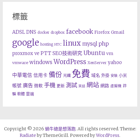
標籤
facebook
ADSL
DNS
Gmail
Firefox
docker
dropbox
google
linux
php
mysql
hosting
HTC
Ubuntu
SEO技術研究
proxmox ve
PTT
vm
WordPress
windows
yahoo
vmware
XenServer
免費
備份
中華電信
信用卡
域名
外掛
小米
光纖
安裝
網站
手機
測試
廣告
帳號
網路
微軟
更新
詐
虛擬機
笑話
雲端
騙
軟體
Copyright © 2026
蝸牛總是想落跑
. All rights reserved. Theme:
Radiate
by ThemeGrill. Powered by
WordPress
.