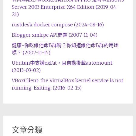
Server 2003 Enterprise X64 Edition (2019-04-
21)
rustdesk docker compose (2024-08-16)
Blogger xmlrpc API問題 (2007-11-04)
健康-你吃維他命B群嗎？你知道維他命B群的用途
嗎？ (2007-11-15)
Ubntun中支援exFat，且自動掛載automount
(2013-03-02)
VBoxClient: the VirtualBox kernel service is not
running. Exiting. (2016-02-15)
文章分類