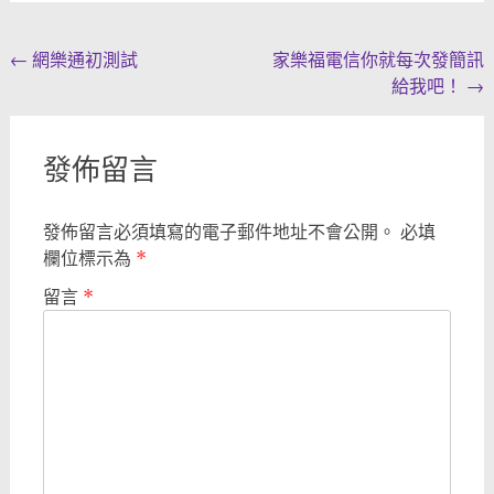
Post
←
網樂通初測試
家樂福電信你就每次發簡訊
給我吧！
→
navigation
發佈留言
發佈留言必須填寫的電子郵件地址不會公開。
必填
欄位標示為
*
留言
*