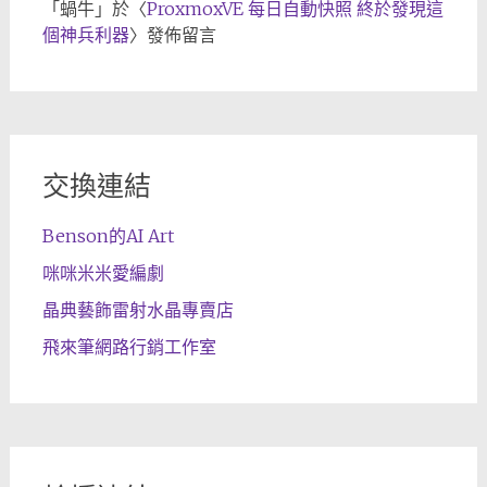
「
蝸牛
」於〈
ProxmoxVE 每日自動快照 終於發現這
個神兵利器
〉發佈留言
交換連結
Benson的AI Art
咪咪米米愛編劇
晶典藝飾雷射水晶專賣店
飛來筆網路行銷工作室