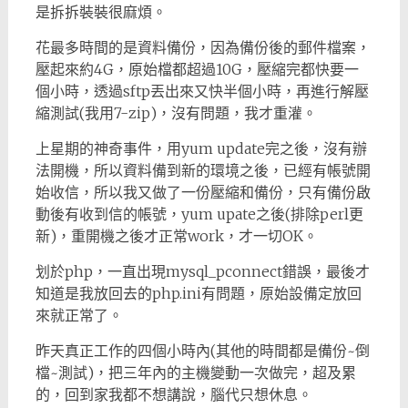
是拆拆裝裝很麻煩。
花最多時間的是資料備份，因為備份後的郵件檔案，
壓起來約4G，原始檔都超過10G，壓縮完都快要一
個小時，透過sftp丟出來又快半個小時，再進行解壓
縮測試(我用7-zip)，沒有問題，我才重灌。
上星期的神奇事件，用yum update完之後，沒有辦
法開機，所以資料備到新的環境之後，已經有帳號開
始收信，所以我又做了一份壓縮和備份，只有備份啟
動後有收到信的帳號，yum upate之後(排除perl更
新)，重開機之後才正常work，才一切OK。
划於php，一直出現mysql_pconnect錯誤，最後才
知道是我放回去的php.ini有問題，原始設備定放回
來就正常了。
昨天真正工作的四個小時內(其他的時間都是備份~倒
檔~測試)，把三年內的主機變動一次做完，超及累
的，回到家我都不想講說，腦代只想休息。