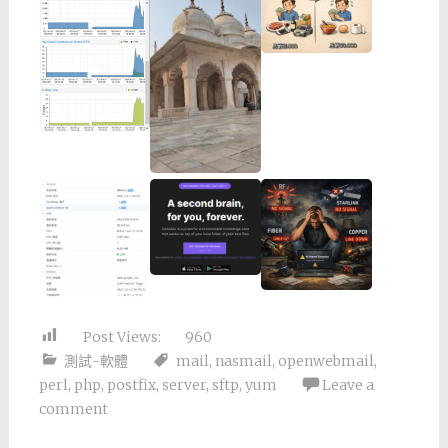
Post Views:
960
測試-軟體
mail
,
nasmail
,
openwebmail
,
perl
,
php
,
postfix
,
server
,
sftp
,
yum
Leave a
comment