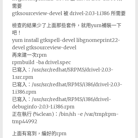
需要
gtksourceview-devel 被 drivel-2.0.3-1.i386 所需要
檢查的結果少了上面那些套件，就用yum補裝一下
吧！
yum install gtkspell-devel libgnomeprint22-
devel gtksourceview-devel
再來建一次rpm
rpmbuild -ba drivel.spec
已寫入：/usr/src/redhat/SRPMS/drivel-2.0.3-
1.src.rpm
已寫入：/usr/src/redhat/RPMS/i386/drivel-2.0.3-
1.i386.rpm
已寫入：/usr/src/redhat/RPMS/i386/drivel-
debuginfo-2.0.3-1.i386.rpm
正在執行 (%clean)：/bin/sh -e /var/tmp/rpm-
tmp.44992
上面有寫到，編好的rpm