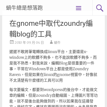
Skip
蝸牛總是想落跑
to
content
在gnome中取代zoundry編
輯blog的工具
2010 年 09 月 04 日
蝸牛
遲遲不敢將筆電轉換成linux平台，主要還是x-
window上的軟體不夠多，也不能說軟體不夠多，而
是我不熟悉。對我來說，編輯Blog是很重要的一件
事，平常在Windows平台上都是使用Zoundry
Raven，但是如果在linux的gnome視窗中，好像就
不太清楚有什麼樣的工具可以用
每次要編文，都要到wordpress的後台中，才能做文
章的編輯，但是zoundry自動縮圖、上傳圖片等等功
能，就不是後台能夠做到的，所以如果我在這邊發
文，是純文字，應該有要圖而沒有圖的，大多是我直