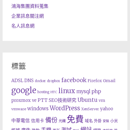
鴻海集團資料蒐集
企業訊息關注網
名人訊息網
標籤
facebook
ADSL
DNS
Gmail
Firefox
docker
dropbox
google
linux
php
mysql
hosting
HTC
Ubuntu
SEO技術研究
proxmox ve
PTT
vm
WordPress
windows
yahoo
vmware
XenServer
免費
備份
中華電信
信用卡
域名
外掛
小米
光纖
安裝
網站
手機
測試
廣告