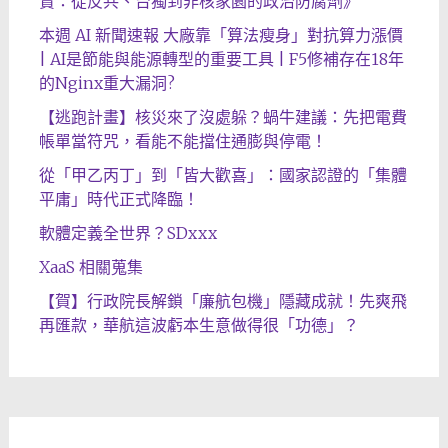
賞：從反共、台獨到非核家園的政治防腐劑》
本週 AI 新聞速報 大廠靠「算法瘦身」對抗算力漲價
| AI是節能與能源轉型的重要工具 | F5修補存在18年
的Nginx重大漏洞?
【逃跑計畫】核災來了沒處躲？蝸牛建議：先把電費
帳單當符咒，看能不能擋住通膨與停電！
從「甲乙丙丁」到「皆大歡喜」：國家認證的「集體
平庸」時代正式降臨！
軟體定義全世界？SDxxx
XaaS 相關蒐集
【賀】行政院長解鎖「廉航包機」隱藏成就！先爽飛
再匯款，華航這波虧本生意做得很「功德」？