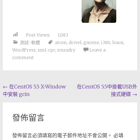
Post Views:
1,083
測試-軟體
atom
,
drivel
,
gnome
,
i386
,
linux
,
WordPress
,
xml-rpc
,
zoundry
Leave a
comment
Post
←
在CentOS 5.5 X-Window
在CentOS 5.5中掛載USB外
中安裝 gcin
接式硬碟
→
navigation
發佈留言
發佈留言必須填寫的電子郵件地址不會公開。
必填