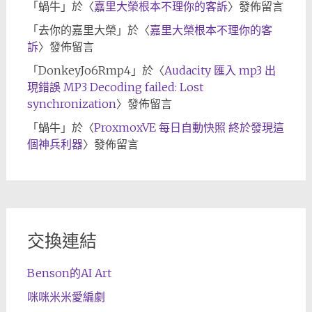
「
蝸牛
」於〈
嘉里大榮根本不理你的客訴
〉發佈留言
「
去你的嘉里大榮
」於〈
嘉里大榮根本不理你的客
訴
〉發佈留言
「
DonkeyJo6Rmp4
」於〈
Audacity 匯入 mp3 出
現錯誤 MP3 Decoding failed: Lost
synchronization
〉發佈留言
「
蝸牛
」於〈
ProxmoxVE 每日自動快照 終於發現這
個神兵利器
〉發佈留言
交換連結
Benson的AI Art
咪咪米米愛編劇