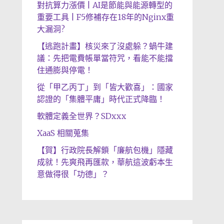
對抗算力漲價 | AI是節能與能源轉型的
重要工具 | F5修補存在18年的Nginx重
大漏洞?
【逃跑計畫】核災來了沒處躲？蝸牛建
議：先把電費帳單當符咒，看能不能擋
住通膨與停電！
從「甲乙丙丁」到「皆大歡喜」：國家
認證的「集體平庸」時代正式降臨！
軟體定義全世界？SDxxx
XaaS 相關蒐集
【賀】行政院長解鎖「廉航包機」隱藏
成就！先爽飛再匯款，華航這波虧本生
意做得很「功德」？