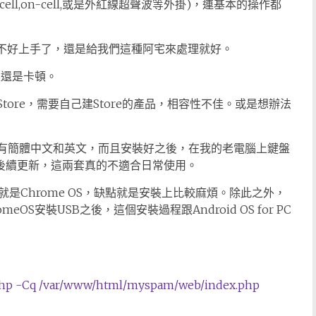
cell,on-cell,或是外紅線超聲波等外掛)，連基本的操作都
很不好上手了，還是給我們這種阿宅來處理就好。
腦上還是卡頓。
 Play Store，需要自己建Store的產品，相容性不佳。或是想辦法
只有簡體中文和英文，而且安裝好之後，在我的老電腦上鍵盤
有後續更新，這兩套真的不適合日常使用。
是Chrome OS，缺點就是安裝上比較麻煩。除此之外，
S安裝USB之後，這個安裝過程跟Android OS for PC
/php -Cq /var/www/html/myspam/web/index.php