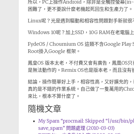
所以，PC上操作Android，除非是全觸控螢幕(in-
困難了，更不要說什麼老機起死回生和生產力了。
Linux呢？光是遇到驅動和相容性問題對手新就
Windows 10呢？加上SSD，10G RAM在老電
FydeOS / Choumium OS 這類不含Google
Root掛入Google 框架。
鳳皇OS 版本太老，不付費又會有廣告，鳳凰OS
是無法動作的。Remix OS也是版本老，而且沒
結論，操作簡單好上手，相容性高，又好擴充的，就
真的是不錯的作業系統。自己做了一隻萬用的ChromeO
來比，根本不算什麼了。
隨機文章
My Spam “procmail: Skipped “|/usr/bin
save_spam” 問題處理 (2010-03-03)