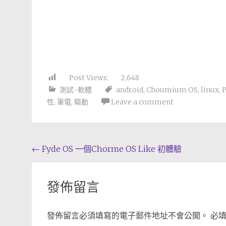
Post Views:
2,648
測試-軟體
android
,
Choumium OS
,
linux
,
性
,
筆電
,
驅動
Leave a comment
Post
←
Fyde OS 一個Chorme OS Like 初體驗
navigation
發佈留言
發佈留言必須填寫的電子郵件地址不會公開。
必