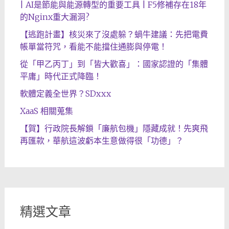
| AI是節能與能源轉型的重要工具 | F5修補存在18年
的Nginx重大漏洞?
【逃跑計畫】核災來了沒處躲？蝸牛建議：先把電費
帳單當符咒，看能不能擋住通膨與停電！
從「甲乙丙丁」到「皆大歡喜」：國家認證的「集體
平庸」時代正式降臨！
軟體定義全世界？SDxxx
XaaS 相關蒐集
【賀】行政院長解鎖「廉航包機」隱藏成就！先爽飛
再匯款，華航這波虧本生意做得很「功德」？
精選文章