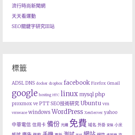
流行時尚新聞網
天天看運動
SEO關鍵字研究III站
標籤
facebook
ADSL
DNS
Gmail
Firefox
docker
dropbox
google
linux
php
mysql
hosting
HTC
Ubuntu
SEO技術研究
proxmox ve
PTT
vm
WordPress
windows
yahoo
vmware
XenServer
免費
備份
中華電信
信用卡
域名
外掛
小米
光纖
安裝
網站
手機
測試
廣告
帳號
網路
微軟
更新
詐
虛擬機