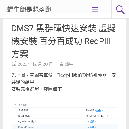
Skip
蝸牛總是想落跑
to
content
DMS7 黑群暉快速安裝 虛擬
機安裝 百分百成功 RedPill
方案
2021 年 12 月 20 日
蝸牛
先上圖，有圖有真像，Redpill版的DMS引導器，安
裝後的結果
安裝完後群暉，截圖如下