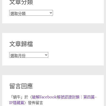
文章分類
文
章
分
類
文章歸檔
文
章
歸
檔
留言回應
「
蝸牛
」於〈
破解Facebook帳號認證封鎖：第四篇-
IP隱藏篇
〉發佈留言