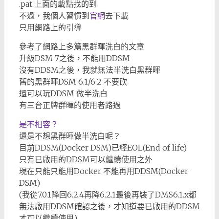
.pat 上面的載點找的到
不過，我個人習慣到
官網
去下載
只用網路上的引導
參考了網路上多篇黑群暉洗白的文章
升級DSM 7之後，不能用DDSM
沒有DDSM之後，我就無法半洗白黑群暉
舊的黑群暉DSM 6.1/6.2 不要砍
還可以玩DDSM 做半洗白
有三台正牌群暉的使用者路過
是不相容？
還是不想黑群暉做半洗白呢？
目前DDSM(Docker DSM)已經EOL(End of life)
只有已啟用的DDSM可以繼續使用之外
現在只能只能用Docker 不能再用DDSM(Docker
DSM)
(我從7.0.1降回6.2.4再降6.2.1最後再裝了DMS6.1.x都
無法啟用DDSM確認之後，才知道要已啟用的DDSM
才可以繼續使用)