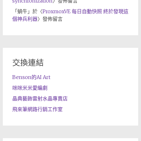
synchronization
〉發佈留言
「
蝸牛
」於〈
ProxmoxVE 每日自動快照 終於發現這
個神兵利器
〉發佈留言
交換連結
Benson的AI Art
咪咪米米愛編劇
晶典藝飾雷射水晶專賣店
飛來筆網路行銷工作室