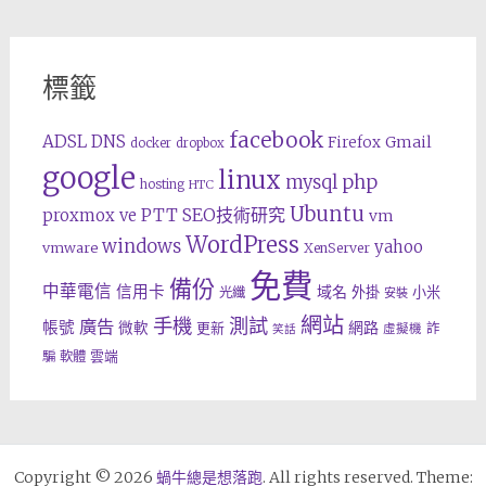
標籤
facebook
ADSL
DNS
Gmail
Firefox
docker
dropbox
google
linux
php
mysql
hosting
HTC
Ubuntu
SEO技術研究
proxmox ve
PTT
vm
WordPress
windows
yahoo
vmware
XenServer
免費
備份
中華電信
信用卡
域名
外掛
小米
光纖
安裝
網站
手機
測試
廣告
帳號
網路
微軟
更新
詐
虛擬機
笑話
雲端
騙
軟體
Copyright © 2026
蝸牛總是想落跑
. All rights reserved. Theme: