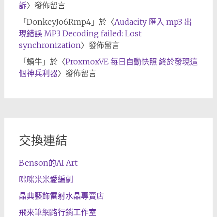
訴
〉發佈留言
「
DonkeyJo6Rmp4
」於〈
Audacity 匯入 mp3 出
現錯誤 MP3 Decoding failed: Lost
synchronization
〉發佈留言
「
蝸牛
」於〈
ProxmoxVE 每日自動快照 終於發現這
個神兵利器
〉發佈留言
交換連結
Benson的AI Art
咪咪米米愛編劇
晶典藝飾雷射水晶專賣店
飛來筆網路行銷工作室