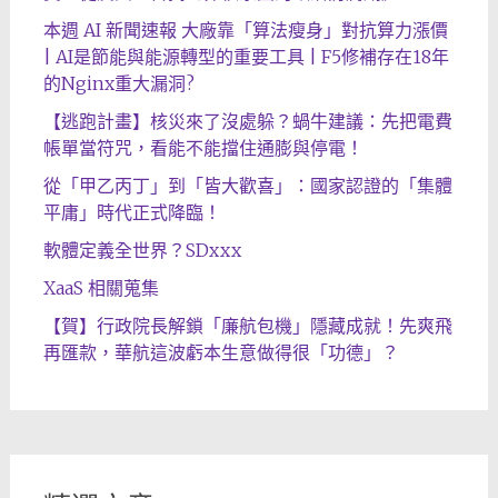
本週 AI 新聞速報 大廠靠「算法瘦身」對抗算力漲價
| AI是節能與能源轉型的重要工具 | F5修補存在18年
的Nginx重大漏洞?
【逃跑計畫】核災來了沒處躲？蝸牛建議：先把電費
帳單當符咒，看能不能擋住通膨與停電！
從「甲乙丙丁」到「皆大歡喜」：國家認證的「集體
平庸」時代正式降臨！
軟體定義全世界？SDxxx
XaaS 相關蒐集
【賀】行政院長解鎖「廉航包機」隱藏成就！先爽飛
再匯款，華航這波虧本生意做得很「功德」？