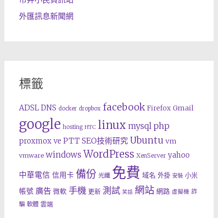
外匯訊息新聞網
標籤
facebook
ADSL
DNS
Gmail
Firefox
docker
dropbox
google
linux
php
mysql
hosting
HTC
Ubuntu
SEO技術研究
proxmox ve
PTT
vm
WordPress
windows
yahoo
vmware
XenServer
免費
備份
中華電信
信用卡
域名
外掛
小米
光纖
安裝
網站
手機
測試
廣告
帳號
網路
微軟
更新
詐
虛擬機
笑話
雲端
騙
軟體