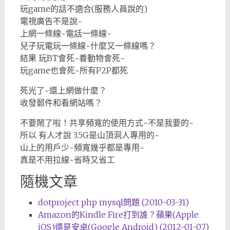
玩game的話不適合(服務人員說的)
電視廣告不是說~
上網一條線~電話一條線~
兒子玩電玩一條線~什麼又一條線嗎？
結果 玩BT會死~養動物會死~
玩game也會死~所有P2P都死
死光了~還上網做什麼？
收發郵件和看網站嗎？
不要鬧了啦！共享頻寬的使用方式~不是我要的~
所以 有人才說 3.5G是山頂洞人專用的~
山上的用戶少~頻寬幾乎都是專用~
真是不用拉線~省時又省工
隨機文章
dotproject php mysql問題 (2010-03-31)
Amazon的Kindle Fire打到誰？蘋果(Apple
iOS)還是安卓(Google Android) (2012-01-07)