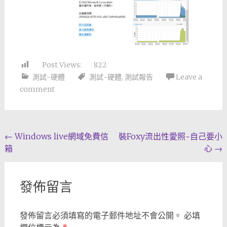
Post Views:
822
測試-硬體
測試-硬體
,
測試報告
Leave a
comment
Post
←
Windows live網域免費信
裝Foxy流出性愛照~自己要小
箱
心
→
navigation
發佈留言
發佈留言必須填寫的電子郵件地址不會公開。
必填