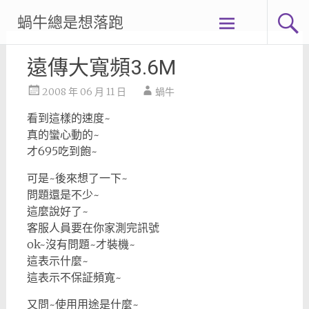
Skip
蝸牛總是想落跑
to
content
遠傳大寬頻3.6M
2008 年 06 月 11 日
蝸牛
看到這樣的速度~
真的蠻心動的~
才695吃到飽~
可是~後來想了一下~
問題還是不少~
這麼說好了~
客服人員要在你家測完訊號
ok~沒有問題~才裝機~
這表示什麼~
這表示不保証頻寬~
又問~使用用途是什麼~