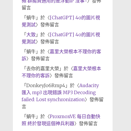
頻 群揚資通用的是浮動IP 沒事~
〉發佈
留言
「
蝸牛
」於〈
[ChatGPT] 4o的圖片視
覺測試
〉發佈留言
「
大致
」於〈
[ChatGPT] 4o的圖片視
覺測試
〉發佈留言
「
蝸牛
」於〈
嘉里大榮根本不理你的客
訴
〉發佈留言
「
去你的嘉里大榮
」於〈
嘉里大榮根本
不理你的客訴
〉發佈留言
「
DonkeyJo6Rmp4
」於〈
Audacity
匯入 mp3 出現錯誤 MP3 Decoding
failed: Lost synchronization
〉發佈留
言
「
蝸牛
」於〈
ProxmoxVE 每日自動快
照 終於發現這個神兵利器
〉發佈留言