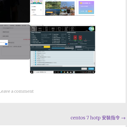
Leave a comment
centos 7 hotp 安裝指令
→