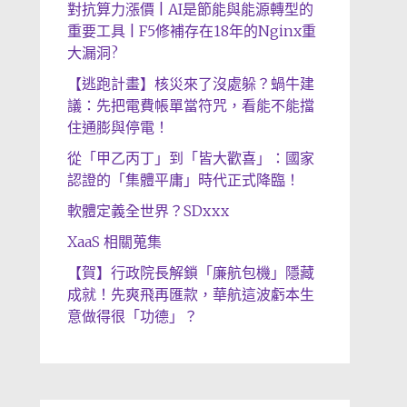
對抗算力漲價 | AI是節能與能源轉型的
重要工具 | F5修補存在18年的Nginx重
大漏洞?
【逃跑計畫】核災來了沒處躲？蝸牛建
議：先把電費帳單當符咒，看能不能擋
住通膨與停電！
從「甲乙丙丁」到「皆大歡喜」：國家
認證的「集體平庸」時代正式降臨！
軟體定義全世界？SDxxx
XaaS 相關蒐集
【賀】行政院長解鎖「廉航包機」隱藏
成就！先爽飛再匯款，華航這波虧本生
意做得很「功德」？