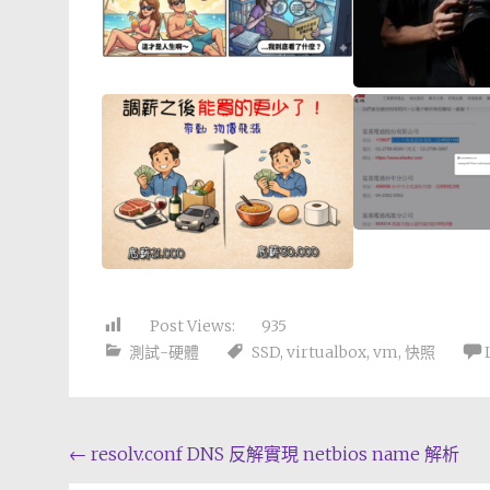
Post Views:
935
測試-硬體
SSD
,
virtualbox
,
vm
,
快照
Post
←
resolv.conf DNS 反解實現 netbios name 解析