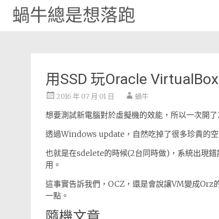
蝸牛總是想落跑
Skip
to
content
用SSD 玩Oracle VirtualB
2016 年 07 月 01 日
蝸牛
想要測試新電腦對於虛擬機的效能，所以一次開了2個W
透過Windows update，自然吃掉了很多珍貴的空間
也就是在sdelete的時候(2台同時做)，系統
用。
這事實告訴我們，OCZ，還是會說讓VM變成Or
一點。
隨機文章