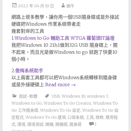
2022 年 04 月 10 日
蝸牛
網路上很多教學，讓你用一個USB隨身碟或是外接試
硬碟把Windows 作業系統帶者走
幾套對岸的工具
1.Windows to Go 輔助工具 WTGA 蘿蔔頭IT論壇
我把Windows 10 21h1做到32G USB 隨身碟上，開
不起來，而且光是做Windows to go 就跑了快要10
個小時。
2.傲梅系統助手
以上兩套工具都可以把Windows系統轉移到隨身碟
或是外接硬碟上
Read more
→
測試-軟體
USB
,
Windows 10
,
windows 7
,
Windows to Go
,
Windows To Go Creator
,
Windows To
Go 工作隨身碟
,
Windows To Go 設定
,
Windows To Go 設
定程式
,
Windows To Go 選項
,
口袋系統
,
工具
,
微軟
,
應用程
式
,
環境
,
環境測試
,
開機
,
開機碟
,
隨身碟
1