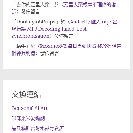
「
去你的嘉里大榮
」於〈
嘉里大榮根本不理你的客
訴
〉發佈留言
「
DonkeyJo6Rmp4
」於〈
Audacity 匯入 mp3 出
現錯誤 MP3 Decoding failed: Lost
synchronization
〉發佈留言
「
蝸牛
」於〈
ProxmoxVE 每日自動快照 終於發現這
個神兵利器
〉發佈留言
交換連結
Benson的AI Art
咪咪米米愛編劇
晶典藝飾雷射水晶專賣店