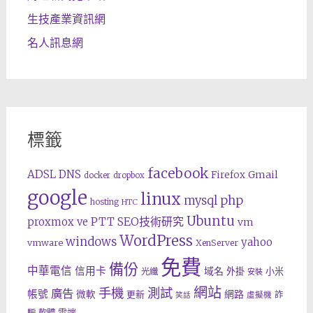
生技產業資訊網
名人訊息網
標籤
facebook
ADSL
DNS
Gmail
Firefox
docker
dropbox
google
linux
php
mysql
hosting
HTC
Ubuntu
SEO技術研究
proxmox ve
PTT
vm
WordPress
windows
yahoo
vmware
XenServer
免費
備份
中華電信
信用卡
域名
外掛
小米
光纖
安裝
網站
手機
測試
廣告
帳號
網路
微軟
更新
詐
虛擬機
笑話
雲端
騙
軟體