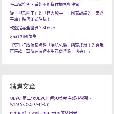
帳單當符咒，看能不能擋住通膨與停電！
從「甲乙丙丁」到「皆大歡喜」：國家認證的「集體
平庸」時代正式降臨！
軟體定義全世界？SDxxx
XaaS 相關蒐集
【賀】行政院長解鎖「廉航包機」隱藏成就！先爽飛
再匯款，華航這波虧本生意做得很「功德」？
精選文章
OLPC-第二代OLPC售價50美金 有觸控螢幕、
WiMAX (2007-11-03)
python3 mysql connector安裝出現