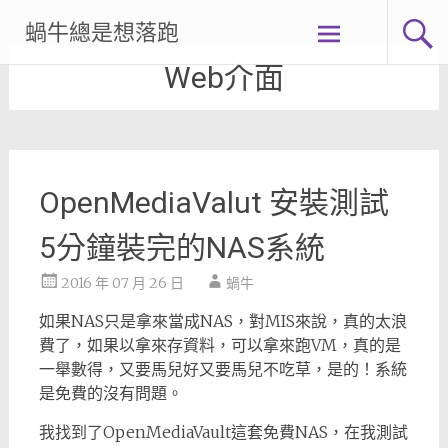
Skip
蝸牛總是想落跑
to
content
Web介面
OpenMediaValut 安裝測試
5分鐘裝完的NAS系統
2016 年 07 月 26 日
蝸牛
如果NAS只是拿來當成NAS，對MIS來說，真的太浪
費了，如果以拿來存資料，可以拿來跑VM，真的是
一舉數得，又要馬兒好又要馬兒不吃草，是的！系統
是免費的沒有問題。
我找到了OpenMediaVault這套免費NAS，在我測試