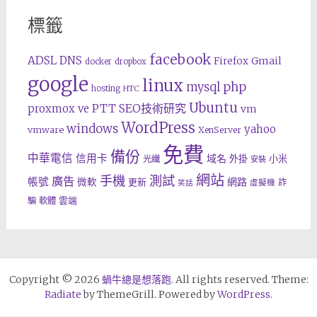
標籤
facebook
ADSL
DNS
Gmail
Firefox
docker
dropbox
google
linux
php
mysql
hosting
HTC
Ubuntu
SEO技術研究
proxmox ve
PTT
vm
WordPress
windows
yahoo
vmware
XenServer
免費
備份
中華電信
信用卡
域名
外掛
小米
光纖
安裝
網站
手機
測試
廣告
帳號
網路
微軟
更新
詐
虛擬機
笑話
雲端
騙
軟體
Copyright © 2026
蝸牛總是想落跑
. All rights reserved. Theme:
Radiate
by ThemeGrill. Powered by
WordPress
.