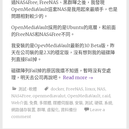
過NAS4Free, FreeNAS、黑群暉之後，我發現
OpenMediaVault這套NAS是我用起來最順手，也是
問題相對較少的。
OpenMediaVault採用的是Ubuntu的底層，和前面
的FreeNAS和NAS4Free不同。
我安裝的是OpevMediaVault最新的3.0 Beta版，昨
天在公司裝的是2.X的穩定版，沒有想到我的磁碟陣
列直接Fail掉。
磁碟陣列Fail掉的原因我還不知道，暫時沒有空處
理，明天去公司再說吧。
Read more
→
測試-軟體
docker
,
FreeNAS
,
linux
,
NAS
,
NAS4Free
,
openmediavalut
,
OpenMediaVault
,
raid
,
Web介面
,
免費
,
多媒體
,
媒體伺服器
,
安裝
,
測試
,
硬碟
,
系統
,
網路儲存裝置
,
群暉
,
虛擬化
,
資料備份
Leave a
comment