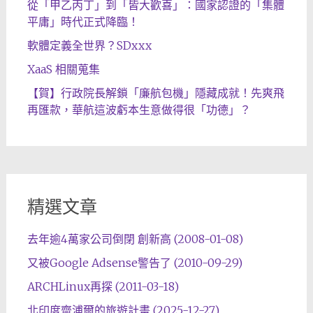
從「甲乙丙丁」到「皆大歡喜」：國家認證的「集體
平庸」時代正式降臨！
軟體定義全世界？SDxxx
XaaS 相關蒐集
【賀】行政院長解鎖「廉航包機」隱藏成就！先爽飛
再匯款，華航這波虧本生意做得很「功德」？
精選文章
去年逾4萬家公司倒閉 創新高 (2008-01-08)
又被Google Adsense警告了 (2010-09-29)
ARCHLinux再探 (2011-03-18)
北印度齋浦爾的旅遊計畫 (2025-12-27)