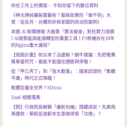
你在工作上的價值， 不如你留下的數位資料
《神主牌純屬裝置藝術？藍綠政黨的「做不到」大
賞：從反共、台獨到非核家園的政治防腐劑》
本週 AI 新聞速報 大廠靠「算法瘦身」對抗算力漲價
| AI是節能與能源轉型的重要工具 | F5修補存在18年
的Nginx重大漏洞?
【逃跑計畫】核災來了沒處躲？蝸牛建議：先把電費
帳單當符咒，看能不能擋住通膨與停電！
從「甲乙丙丁」到「皆大歡喜」：國家認證的「集體
平庸」時代正式降臨！
軟體定義全世界？SDxxx
XaaS 相關蒐集
【賀】行政院長解鎖「廉航包機」隱藏成就！先爽飛
再匯款，華航這波虧本生意做得很「功德」？