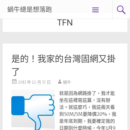
Skip
蝸牛總是想落跑
to
content
TFN
是的！我家的台灣固網又掛
了
2011 年 12 月 17 日
蝸牛
就是因為網路掛了，我才能
坐在這裡寫這篇，沒有辦
法。就這麼巧，我這兩天看
到50M/5M要降價20%，我
是年底到期，我要確定我的
日期到什麼時候，今年1月9