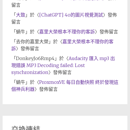
留言
「
大致
」於〈
[ChatGPT] 4o的圖片視覺測試
〉發佈
留言
「
蝸牛
」於〈
嘉里大榮根本不理你的客訴
〉發佈留言
「
去你的嘉里大榮
」於〈
嘉里大榮根本不理你的客
訴
〉發佈留言
「
DonkeyJo6Rmp4
」於〈
Audacity 匯入 mp3 出
現錯誤 MP3 Decoding failed: Lost
synchronization
〉發佈留言
「
蝸牛
」於〈
ProxmoxVE 每日自動快照 終於發現這
個神兵利器
〉發佈留言
交換連結