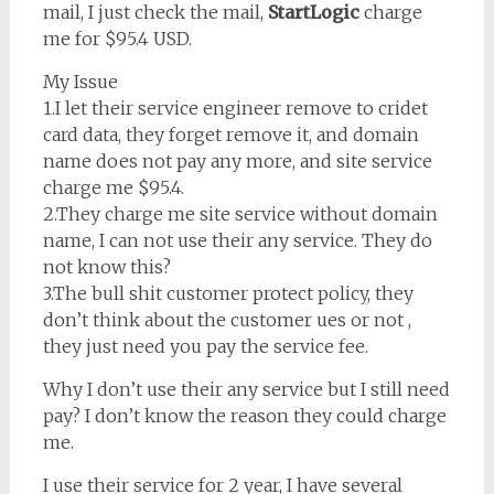
mail, I just check the mail,
StartLogic
charge
me for $95.4 USD.
My Issue
1.I let their service engineer remove to cridet
card data, they forget remove it, and domain
name does not pay any more, and site service
charge me $95.4.
2.They charge me site service without domain
name, I can not use their any service. They do
not know this?
3.The bull shit customer protect policy, they
don’t think about the customer ues or not ,
they just need you pay the service fee.
Why I don’t use their any service but I still need
pay? I don’t know the reason they could charge
me.
I use their service for 2 year, I have several