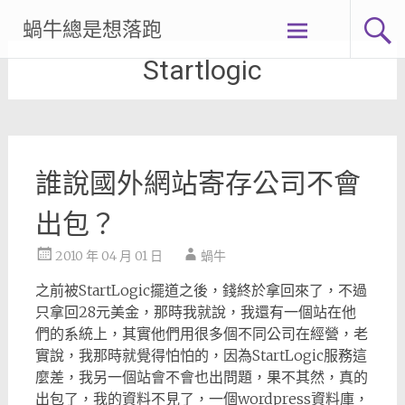
Skip
蝸牛總是想落跑
to
content
Startlogic
誰說國外網站寄存公司不會
出包？
2010 年 04 月 01 日
蝸牛
之前被StartLogic擺道之後，錢終於拿回來了，不過
只拿回28元美金，那時我就說，我還有一個站在他
們的系統上，其實他們用很多個不同公司在經營，老
實說，我那時就覺得怕怕的，因為StartLogic服務這
麼差，我另一個站會不會也出問題，果不其然，真的
出包了，我的資料不見了，一個wordpress資料庫，