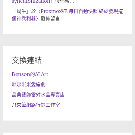
synchronization
〉發佈留言
「
蝸牛
」於〈
ProxmoxVE 每日自動快照 終於發現這
個神兵利器
〉發佈留言
交換連結
Benson的AI Art
咪咪米米愛編劇
晶典藝飾雷射水晶專賣店
飛來筆網路行銷工作室