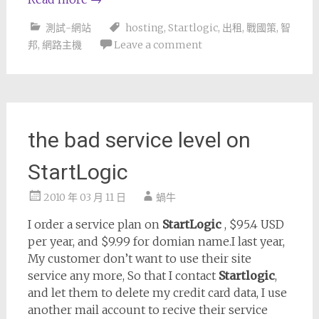
測試-網站
hosting
,
Startlogic
,
出租
,
戰國策
,
智
邦
,
網路主機
Leave a comment
the bad service level on
StartLogic
2010 年 03 月 11 日
蝸牛
I order a service plan on
StartLogic
, $95.4 USD
per year, and $9.99 for domian name.I last year,
My customer don’t want to use their site
service any more, So that I contact
Startlogic
,
and let them to delete my credit card data, I use
another mail account to recive their service