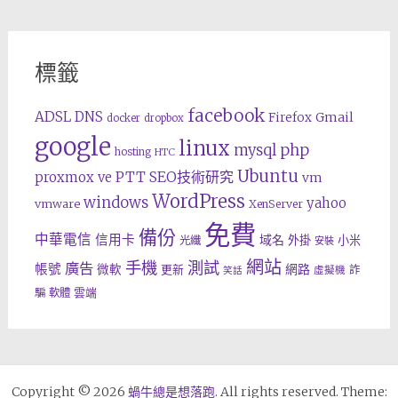
標籤
facebook
ADSL
DNS
Gmail
Firefox
docker
dropbox
google
linux
php
mysql
hosting
HTC
Ubuntu
SEO技術研究
proxmox ve
PTT
vm
WordPress
windows
yahoo
vmware
XenServer
免費
備份
中華電信
信用卡
域名
外掛
小米
光纖
安裝
網站
手機
測試
廣告
帳號
網路
微軟
更新
詐
虛擬機
笑話
雲端
騙
軟體
Copyright © 2026
蝸牛總是想落跑
. All rights reserved. Theme: