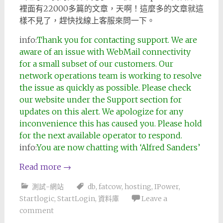
裡面有22000多篇的文章，天啊！這麼多的文章就這
樣不見了，趕快找線上客服來問一下。
info:
Thank you for contacting support. We are
aware of an issue with WebMail connectivity
for a small subset of our customers. Our
network operations team is working to resolve
the issue as quickly as possible. Please check
our website under the Support section for
updates on this alert. We apologize for any
inconvenience this has caused you. Please hold
for the next available operator to respond.
info:
You are now chatting with ‘Alfred Sanders’
Read more
→
測試-網站
db
,
fatcow
,
hosting
,
IPower
,
Startlogic
,
StartLogin
,
資料庫
Leave a
comment