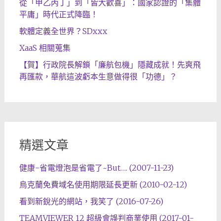
從「甲乙丙丁」到「皆大歡喜」：國家認證的「集體
平庸」時代正式降臨！
軟體定義全世界？SDxxx
XaaS 相關蒐集
【賀】行政院長解鎖「廉航包機」隱藏成就！先爽飛
再匯款，華航這波虧本生意做得很「功德」？
精選文章
健康-省電燈泡是省電了~But…. (2007-11-23)
烏克蘭免費域名使用期限延長更新 (2010-02-12)
看到新銳光的網站，我笑了 (2016-07-26)
TEAMVIEWER 12 超級會誤判商業使用 (2017-01-