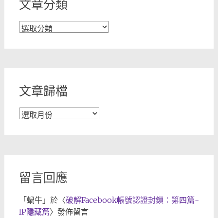
文章分類
文
章
分
類
文章歸檔
文
章
歸
檔
留言回應
「
蝸牛
」於〈
破解Facebook帳號認證封鎖：第四篇-
IP隱藏篇
〉發佈留言