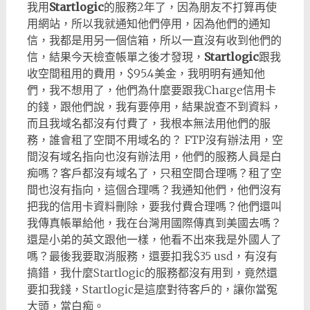
我用
Startlogic
的服務2年了，因為朋友不打算再使
用網站，所以我就通知他們停用，因為他們的通知
信，我都是用另一個信箱，所以一直沒有收到他們的
信，結果今天檢查帳單之後才發現，
Startlogic
跟我
收空間租用的費用，$95.4美金，我明明有通知他
們，我不想用了，他們為什麼要跟我Charge信用卡
的錢，跟他們說，我有要停用，結果說查不到資料，
而且我域名都沒有付費了，我根本無法用他們的服
務，誰會租了空間不用域名的？ FTP沒有辦法用，空
間沒有域名指向也沒有辦法用，他們的服務人員是白
痴嗎？客戶都沒有域名了，只租空間合理嗎？租了空
間也沒有指向，這個合理嗎？我通知他們，他們沒有
把我的信用卡資料刪除，要我付費合理嗎？他們還叫
我傳真帳單給他，我在台灣用國際傳真到美國去嗎？
還是小弟的英文跟他一樣，他看不出來我是外國人了
嗎？最後我要取消服務，還要扣我$35 usd，有沒有
搞錯，我什麼Startlogic的服務都沒有用到，竟然還
要扣我錢，Startlogic是這麼對待客戶的，讓你當冤
大頭，當白痴。