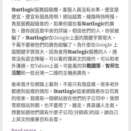
Startlogic
服務超級爛，客服人員沒有水準，便宜是
便宜，便宜有個鳥用啊！網站超賣，線路時快時慢，
真是服務超級差的，如果你還在看
Startlogic
的廣
告，跟你說這是中肯的評論，相信他們的人，你就被
騙了，
Startlogic
在Google上面的關鍵字買很大，
千萬不要被他們的廣告給騙了。為什麼在Google 上
面關鍵字買很大，因為會用
Starlogic
服務的人，通
常沒有語言障礙，可以看的懂英文的操作，可以和老
外溝通，在Yahoo上面，可能看的到
戰國策
、
智邦生
活館
和一些台灣一二線的主機商廣告。
後來我才在網路上看到，不是只有我這樣，很多老外
都遇到這樣的情形，
Startlogic
這家網路寄存公司真
的很差，我還有一個網站放在他們的子公司中，我想
等那個站到期，也不要用了，搬走，真是讓人生氣。
想要知道他們還有什麼子公司(分銷商)的話，請自己
上英文的維基百科去查。
Read more
→