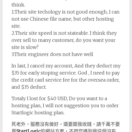
think.
1.Their site techology is not good enough, I can
not use Chinese file name, but other hosting
site.
2.Their site speed is not stateable. I think they
over sell to many customer, do you want your
site is slow?
3.Their engineer does not have well
In last, I cancel my account, And they deduct my
$35 for early stoping service. God , I need to pay
the credit card service fee for the oversea order,
and $35 deduct.
Totaly I lost for $40 USD, Do you want to a
hosting plan, I will not suggestion you to order
Startlogic hosting plan.
死老外，服務沒有做好，還要跟我收錢，請千萬不要
買
StartLogic
的網站方案，不然您遇到我這個沒有