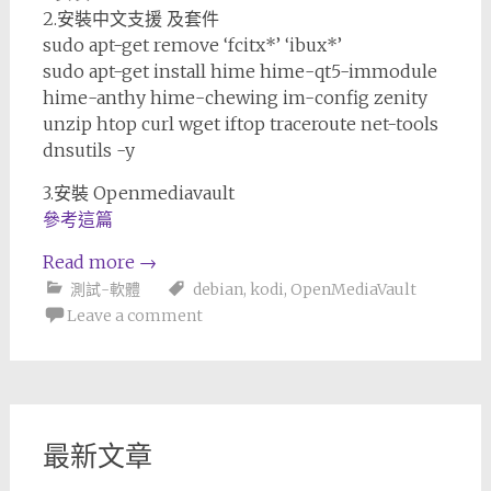
2.安裝中文支援 及套件
sudo apt-get remove ‘fcitx*’ ‘ibux*’
sudo apt-get install hime hime-qt5-immodule
hime-anthy hime-chewing im-config zenity
unzip htop curl wget iftop traceroute net-tools
dnsutils -y
3.安裝 Openmediavault
參考這篇
Read more
→
測試-軟體
debian
,
kodi
,
OpenMediaVault
Leave a comment
最新文章