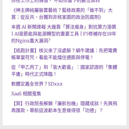
你在工作上的價值， 不如你留下的數位資料
《神主牌純屬裝置藝術？藍綠政黨的「做不到」大
賞：從反共、台獨到非核家園的政治防腐劑》
本週 AI 新聞速報 大廠靠「算法瘦身」對抗算力漲價
| AI是節能與能源轉型的重要工具 | F5修補存在18年
的Nginx重大漏洞?
【逃跑計畫】核災來了沒處躲？蝸牛建議：先把電費
帳單當符咒，看能不能擋住通膨與停電！
從「甲乙丙丁」到「皆大歡喜」：國家認證的「集體
平庸」時代正式降臨！
軟體定義全世界？SDxxx
XaaS 相關蒐集
【賀】行政院長解鎖「廉航包機」隱藏成就！先爽飛
再匯款，華航這波虧本生意做得很「功德」？