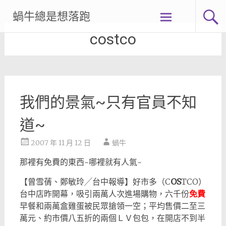
Skip
蝸牛總是想落跑
to
content
costco
我們的景氣~只有官員不知
道~
2007 年 11 月 12 日
蝸牛
那裡有免費的東西~哪裡就有人氣~
【曾雪蒨、鄭敏玲╱台中報導】好市多（C
OS
TCO）
台中店昨開幕，吸引兩萬人次進場購物，六千份
免費
早餐和兩萬盒雞蛋被民眾搶領一空；平均售價二至三
萬元、約市價八五折的兩個ＬＶ包包，在開店不到半