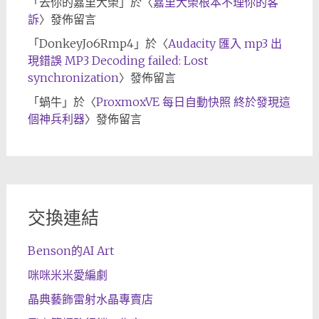
「
去你的嘉里大榮
」於〈
嘉里大榮根本不理你的客
訴
〉發佈留言
「
DonkeyJo6Rmp4
」於〈
Audacity 匯入 mp3 出
現錯誤 MP3 Decoding failed: Lost
synchronization
〉發佈留言
「
蝸牛
」於〈
ProxmoxVE 每日自動快照 終於發現這
個神兵利器
〉發佈留言
交換連結
Benson的AI Art
咪咪米米愛編劇
晶典藝飾雷射水晶專賣店