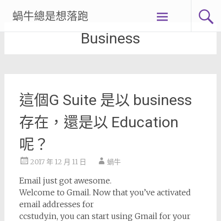
Skip
蝸牛總是想落跑
to
content
Business
這個G Suite 是以 business
存在，還是以 Education
呢？
2017 年 12 月 11 日
蝸牛
Email just got awesome.
Welcome to Gmail. Now that you’ve activated
email addresses for
cc​study​.in, you can start using Gmail for your