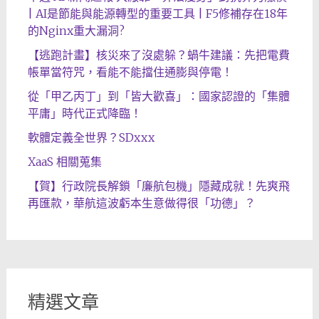
| AI是節能與能源轉型的重要工具 | F5修補存在18年
的Nginx重大漏洞?
【逃跑計畫】核災來了沒處躲？蝸牛建議：先把電費
帳單當符咒，看能不能擋住通膨與停電！
從「甲乙丙丁」到「皆大歡喜」：國家認證的「集體
平庸」時代正式降臨！
軟體定義全世界？SDxxx
XaaS 相關蒐集
【賀】行政院長解鎖「廉航包機」隱藏成就！先爽飛
再匯款，華航這波虧本生意做得很「功德」？
精選文章