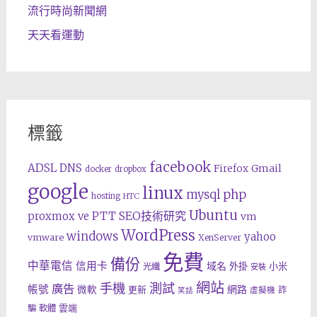
流行時尚新聞網
天天看運動
標籤
facebook
ADSL
DNS
Gmail
Firefox
docker
dropbox
google
linux
php
mysql
hosting
HTC
Ubuntu
SEO技術研究
proxmox ve
PTT
vm
WordPress
windows
yahoo
vmware
XenServer
免費
備份
中華電信
信用卡
域名
外掛
小米
光纖
安裝
網站
手機
測試
廣告
帳號
網路
微軟
更新
詐
虛擬機
笑話
雲端
騙
軟體