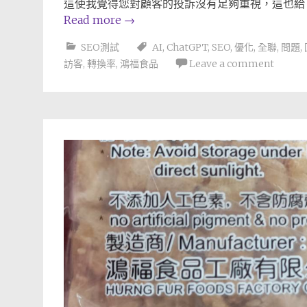
這使我覺得您對顧客的投訴沒有足夠重視，這也給
Read more
→
SEO測試
AI
,
ChatGPT
,
SEO
,
優化
,
全聯
,
問題
,
訪客
,
轉換率
,
鴻福食品
Leave a comment