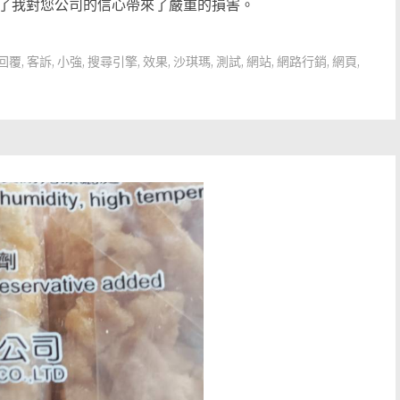
了我對您公司的信心帶來了嚴重的損害。
回覆
,
客訴
,
小強
,
搜尋引擎
,
效果
,
沙琪瑪
,
測試
,
網站
,
網路行銷
,
網頁
,