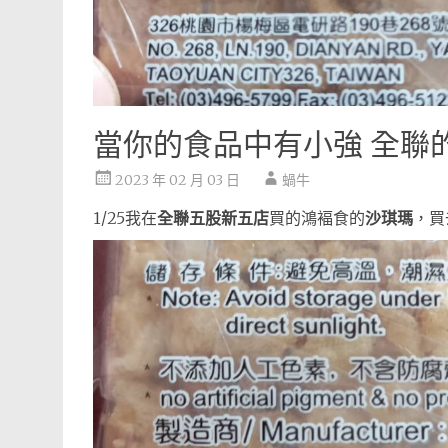
當你的食品中有小強 全聯
2023 年 02 月 03 日
蝸牛
1/25我在
全聯五股新五店
買的鴻褔食的
沙琪瑪
，買