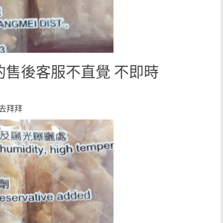
的售後客服不直覺 不即時
去拜拜