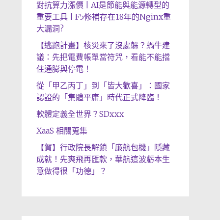
對抗算力漲價 | AI是節能與能源轉型的
重要工具 | F5修補存在18年的Nginx重
大漏洞?
【逃跑計畫】核災來了沒處躲？蝸牛建
議：先把電費帳單當符咒，看能不能擋
住通膨與停電！
從「甲乙丙丁」到「皆大歡喜」：國家
認證的「集體平庸」時代正式降臨！
軟體定義全世界？SDxxx
XaaS 相關蒐集
【賀】行政院長解鎖「廉航包機」隱藏
成就！先爽飛再匯款，華航這波虧本生
意做得很「功德」？