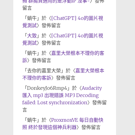
頻 群揚資通用的是浮動IP 沒事~
〉發佈
留言
「
蝸牛
」於〈
[ChatGPT] 4o的圖片視
覺測試
〉發佈留言
「
大致
」於〈
[ChatGPT] 4o的圖片視
覺測試
〉發佈留言
「
蝸牛
」於〈
嘉里大榮根本不理你的客
訴
〉發佈留言
「
去你的嘉里大榮
」於〈
嘉里大榮根本
不理你的客訴
〉發佈留言
「
DonkeyJo6Rmp4
」於〈
Audacity
匯入 mp3 出現錯誤 MP3 Decoding
failed: Lost synchronization
〉發佈留
言
「
蝸牛
」於〈
ProxmoxVE 每日自動快
照 終於發現這個神兵利器
〉發佈留言