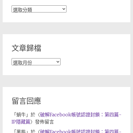
文
章
分
類
文章歸檔
文
章
歸
檔
留言回應
「
蝸牛
」於〈
破解Facebook帳號認證封鎖：第四篇-
IP隱藏篇
〉發佈留言
「
黑熊
」於〈
破解Facebook帳號認證封鎖：第四篇-