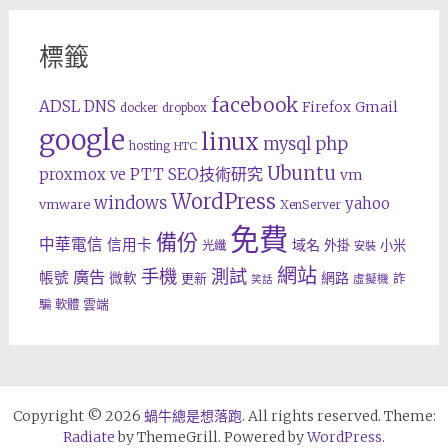
標籤
facebook
ADSL
DNS
Gmail
Firefox
docker
dropbox
google
linux
php
mysql
hosting
HTC
Ubuntu
SEO技術研究
proxmox ve
PTT
vm
WordPress
windows
yahoo
vmware
XenServer
免費
備份
中華電信
信用卡
域名
外掛
小米
光纖
安裝
網站
手機
測試
廣告
帳號
網路
微軟
更新
詐
虛擬機
笑話
雲端
騙
軟體
Copyright © 2026
蝸牛總是想落跑
. All rights reserved. Theme:
Radiate
by ThemeGrill. Powered by
WordPress
.