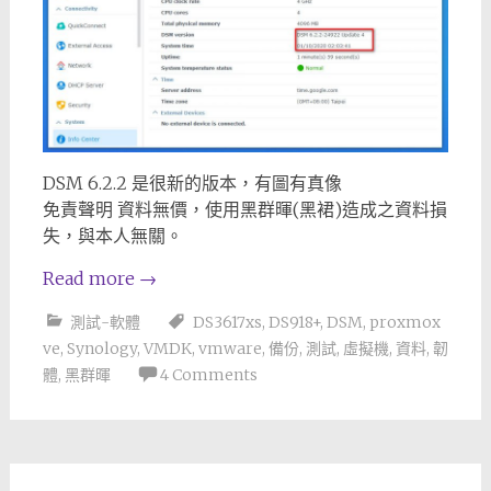
DSM 6.2.2 是很新的版本，有圖有真像
免責聲明 資料無價，使用黑群暉(黑裙)造成之資料損
失，與本人無關。
Read more
→
測試-軟體
DS3617xs
,
DS918+
,
DSM
,
proxmox
ve
,
Synology
,
VMDK
,
vmware
,
備份
,
測試
,
虛擬機
,
資料
,
韌
體
,
黑群暉
4 Comments