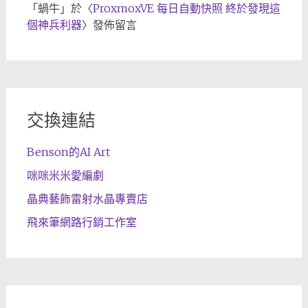
「
蝸牛
」於〈
ProxmoxVE 每日自動快照 終於發現這
個神兵利器
〉發佈留言
交換連結
Benson的AI Art
咪咪米米愛編劇
晶典藝飾雷射水晶專賣店
飛來筆網路行銷工作室