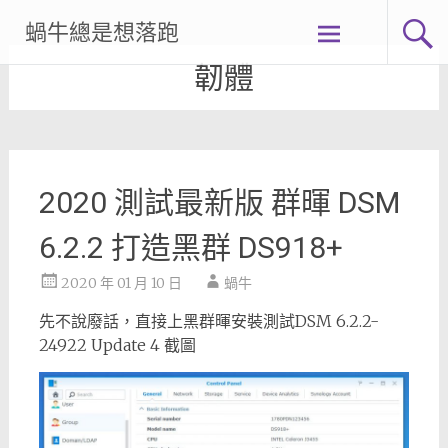
Skip
蝸牛總是想落跑
to
content
韌體
2020 測試最新版 群暉 DSM
6.2.2 打造黑群 DS918+
2020 年 01 月 10 日
蝸牛
先不說廢話，直接上黑群暉安裝測試DSM 6.2.2-
24922 Update 4 截圖