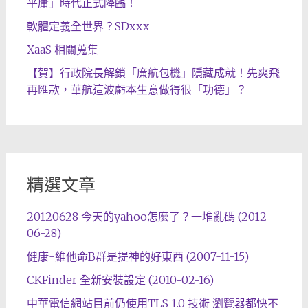
平庸」時代正式降臨！
軟體定義全世界？SDxxx
XaaS 相關蒐集
【賀】行政院長解鎖「廉航包機」隱藏成就！先爽飛
再匯款，華航這波虧本生意做得很「功德」？
精選文章
20120628 今天的yahoo怎麼了？一堆亂碼 (2012-
06-28)
健康-維他命B群是提神的好東西 (2007-11-15)
CKFinder 全新安裝設定 (2010-02-16)
中華電信網站目前仍使用TLS 1.0 技術 瀏覽器都快不