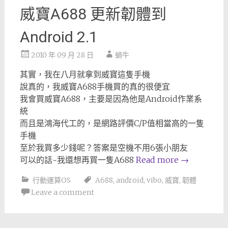
威寶A688 更新韌體到
Android 2.1
2010 年 09 月 28 日
蝸牛
其實，我在八月就拿到威寶這隻手機
說真的，我威寶A688手機買的真的很便宜
我會買威寶A688，主要是因為他是Android作業系
統
而且是鴻海代工的，是網路評價C/P值相當高的一隻
手機
至於我買多少錢呢？答案是空機不用6張小朋友
可以的話~我還想再買一隻A688
Read more
→
行動運算OS
A688
,
android
,
vibo
,
威寶
,
韌體
Leave a comment