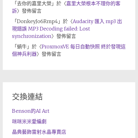
「
去你的嘉里大榮
」於〈
嘉里大榮根本不理你的客
訴
〉發佈留言
「
DonkeyJo6Rmp4
」於〈
Audacity 匯入 mp3 出
現錯誤 MP3 Decoding failed: Lost
synchronization
〉發佈留言
「
蝸牛
」於〈
ProxmoxVE 每日自動快照 終於發現這
個神兵利器
〉發佈留言
交換連結
Benson的AI Art
咪咪米米愛編劇
晶典藝飾雷射水晶專賣店