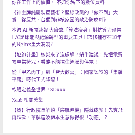
你在工作上的價值， 不如你留下的數位資料
《神主牌純屬裝置藝術？藍綠政黨的「做不到」大
賞：從反共、台獨到非核家園的政治防腐劑》
本週 AI 新聞速報 大廠靠「算法瘦身」對抗算力漲價
| AI是節能與能源轉型的重要工具 | F5修補存在18年
的Nginx重大漏洞?
【逃跑計畫】核災來了沒處躲？蝸牛建議：先把電費
帳單當符咒，看能不能擋住通膨與停電！
從「甲乙丙丁」到「皆大歡喜」：國家認證的「集體
平庸」時代正式降臨！
軟體定義全世界？SDxxx
XaaS 相關蒐集
【賀】行政院長解鎖「廉航包機」隱藏成就！先爽飛
再匯款，華航這波虧本生意做得很「功德」？