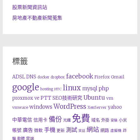
股票新聞資訊站
房地產不動產新聞蒐集
標籤
facebook
ADSL
DNS
Gmail
Firefox
docker
dropbox
google
linux
php
mysql
hosting
HTC
Ubuntu
SEO技術研究
proxmox ve
PTT
vm
WordPress
windows
yahoo
vmware
XenServer
免費
備份
中華電信
信用卡
域名
外掛
小米
光纖
安裝
網站
手機
測試
廣告
帳號
網路
微軟
更新
詐
虛擬機
笑話
雲端
騙
軟體