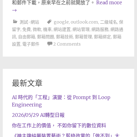
和郵件下載，原來早在之前就開放了。
Read more
→
測試-網站
google
,
outlook.com
,
二級域名
,
保
留字
,
免費
,
微軟
,
機車
,
網站建置
,
網站管理
,
網路服務
,
網路通
訊
,
自由郵箱
,
郵箱問題
,
郵箱技術
,
郵箱管理
,
郵箱綁定
,
郵箱
設置
,
電子郵件
2 Comments
最新文章
AI 時代的「工程」演變：從 Prompt 到 Loop
Engineering
2026/05/29 AI轉型日報
你在工作上的價值， 不如你留下的數位資料
《神主牌純屬裝置藝術？藍綠政黨的「做不到」大