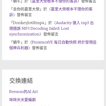
「
蝸牛
」於〈
嘉里大榮根本不理你的客訴
〉發佈留言
「
去你的嘉里大榮
」於〈
嘉里大榮根本不理你的客
訴
〉發佈留言
「
DonkeyJo6Rmp4
」於〈
Audacity 匯入 mp3 出
現錯誤 MP3 Decoding failed: Lost
synchronization
〉發佈留言
「
蝸牛
」於〈
ProxmoxVE 每日自動快照 終於發現這
個神兵利器
〉發佈留言
交換連結
Benson的AI Art
咪咪米米愛編劇