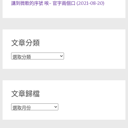
講到微軟的序號 唉~ 官字兩個口 (2021-08-20)
文章分類
文
章
分
類
文章歸檔
文
章
歸
檔