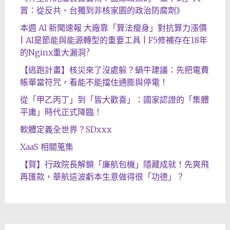
賞：從反共、台獨到非核家園的政治防腐劑》
本週 AI 新聞速報 大廠靠「算法瘦身」對抗算力漲價
| AI是節能與能源轉型的重要工具 | F5修補存在18年
的Nginx重大漏洞?
【逃跑計畫】核災來了沒處躲？蝸牛建議：先把電費
帳單當符咒，看能不能擋住通膨與停電！
從「甲乙丙丁」到「皆大歡喜」：國家認證的「集體
平庸」時代正式降臨！
軟體定義全世界？SDxxx
XaaS 相關蒐集
【賀】行政院長解鎖「廉航包機」隱藏成就！先爽飛
再匯款，華航這波虧本生意做得很「功德」？