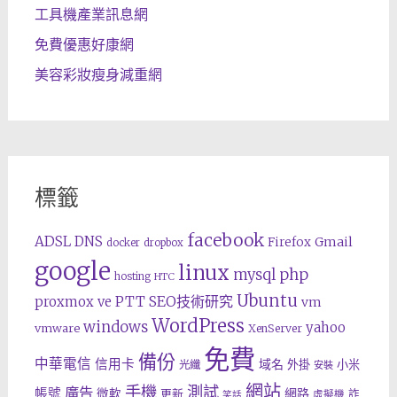
工具機產業訊息網
免費優惠好康網
美容彩妝瘦身減重網
標籤
facebook
ADSL
DNS
Gmail
Firefox
docker
dropbox
google
linux
php
mysql
hosting
HTC
Ubuntu
SEO技術研究
proxmox ve
PTT
vm
WordPress
windows
yahoo
vmware
XenServer
免費
備份
中華電信
信用卡
域名
外掛
小米
光纖
安裝
網站
手機
測試
廣告
帳號
網路
微軟
更新
詐
虛擬機
笑話