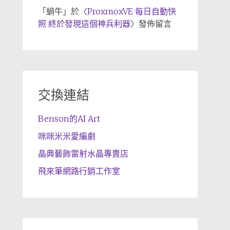
「
蝸牛
」於〈
ProxmoxVE 每日自動快
照 終於發現這個神兵利器
〉發佈留言
交換連結
Benson的AI Art
咪咪米米愛編劇
晶典藝飾雷射水晶專賣店
飛來筆網路行銷工作室