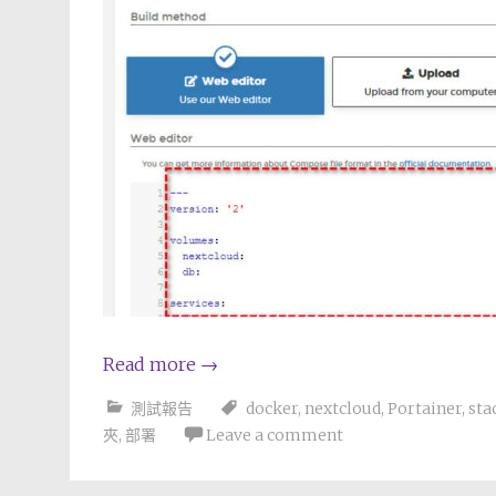
Read more
→
測試報告
docker
,
nextcloud
,
Portainer
,
sta
夾
,
部署
Leave a comment