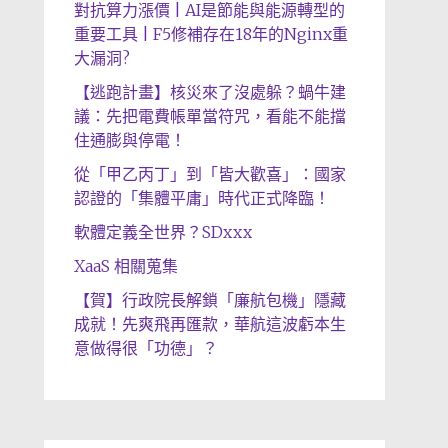
對抗算力漲價 | AI是節能與能源轉型的
重要工具 | F5修補存在18年的Nginx重
大漏洞?
【逃跑計畫】核災來了沒處躲？蝸牛建
議：先把電費帳單當符咒，看能不能擋
住通膨與停電！
從「甲乙丙丁」到「皆大歡喜」：國家
認證的「集體平庸」時代正式降臨！
軟體定義全世界？SDxxx
XaaS 相關蒐集
【賀】行政院長解鎖「廉航包機」隱藏
成就！先爽飛再匯款，華航這波虧本生
意做得很「功德」？