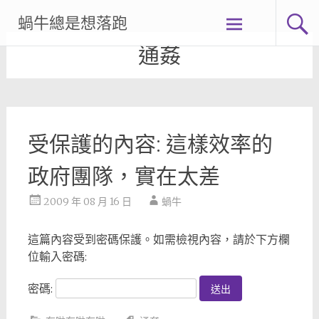
Skip
蝸牛總是想落跑
to
content
通姦
受保護的內容: 這樣效率的
政府團隊，實在太差
2009 年 08 月 16 日
蝸牛
這篇內容受到密碼保護。如需檢視內容，請於下方欄
位輸入密碼:
密碼: