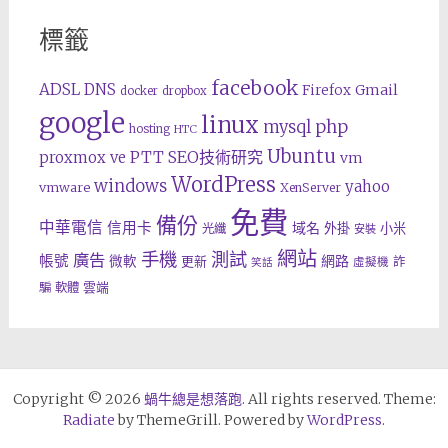
標籤
facebook
ADSL
DNS
Gmail
Firefox
docker
dropbox
google
linux
php
mysql
hosting
HTC
Ubuntu
SEO技術研究
proxmox ve
PTT
vm
WordPress
windows
yahoo
vmware
XenServer
免費
備份
中華電信
信用卡
域名
外掛
小米
光纖
安裝
網站
手機
測試
廣告
帳號
網路
微軟
更新
詐
虛擬機
笑話
雲端
騙
軟體
Copyright © 2026
蝸牛總是想落跑
. All rights reserved. Theme:
Radiate
by ThemeGrill. Powered by
WordPress
.