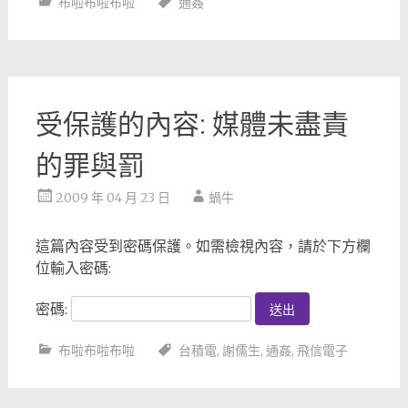
布啦布啦布啦
通姦
受保護的內容: 媒體未盡責
的罪與罰
2009 年 04 月 23 日
蝸牛
這篇內容受到密碼保護。如需檢視內容，請於下方欄
位輸入密碼:
密碼:
布啦布啦布啦
台積電
,
謝儒生
,
通姦
,
飛信電子