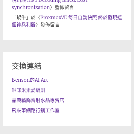
現錯誤 MP3 Decoding failed: Lost
synchronization
〉發佈留言
「
蝸牛
」於〈
ProxmoxVE 每日自動快照 終於發現這
個神兵利器
〉發佈留言
交換連結
Benson的AI Art
咪咪米米愛編劇
晶典藝飾雷射水晶專賣店
飛來筆網路行銷工作室