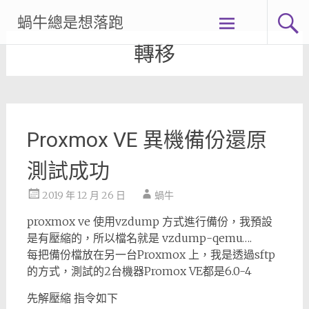
Skip
蝸牛總是想落跑
to
content
轉移
Proxmox VE 異機備份還原
測試成功
2019 年 12 月 26 日
蝸牛
proxmox ve 使用vzdump 方式進行備份，我預設
是有壓縮的，所以檔名就是 vzdump-qemu….
每把備份檔放在另一台Proxmox 上，我是透過sftp
的方式，測試的2台機器Promox VE都是6.0-4
先解壓縮 指令如下