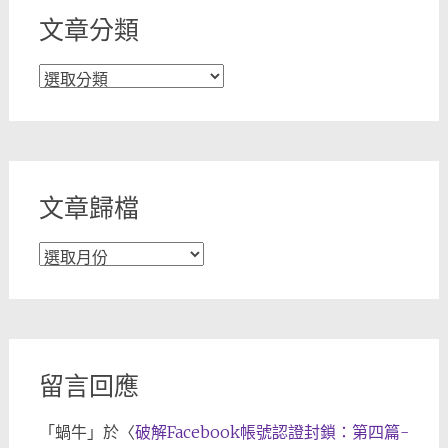
文章分類
文
章
分
類
文章歸檔
文
章
歸
檔
留言回應
「
蝸牛
」於〈
破解Facebook帳號認證封鎖：第四篇-