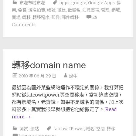
布啦布啦布啦
apps
,
google
,
Google Apps
,
停
用
,
免費
,
域名拍賣
,
帳號
,
徵信
,
徵域名
,
注意事項
,
管理
,
網域
,
賣場
,
轉移
,
轉移程序
,
郵件
,
郵件轉移
28
Comments
轉移domain name
2010 年 06 月 29 日
蝸牛
最近因為國外某些網站運作不穩定的關係，我打算把
網站從fatcow/ipower等空間移走，當初這些空間，
都有綁域名，老實說，如果不是域名的關係，加上次
料很多，其實我很早就想把它他給搬走了。
Read
more
→
測試-網站
fatcow
,
IPower
,
域名
,
空間
,
轉移