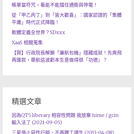
帳單當符咒，看能不能擋住通膨與停電！
從「甲乙丙丁」到「皆大歡喜」：國家認證的「集體
平庸」時代正式降臨！
軟體定義全世界？SDxxx
XaaS 相關蒐集
【賀】行政院長解鎖「廉航包機」隱藏成就！先爽飛
再匯款，華航這波虧本生意做得很「功德」？
精選文章
因為QT5 liberary 相容性問題 我放棄 hime / gcin
輸入法了 (2021-09-05)
三星停止惡性行銷，不再聘工讀生 (2013-04-08)