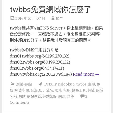
twbbs免費網域你怎麼了
2014 年 10 月 07 日
蝸牛
twbbs總共有4台DNS Server，從上星期開始，如果
做設定修改，一直都改不過去，後來想說把NS轉移
到外部DNS好了，結果我才發現真正的問題。
twbbs的DNS伺服器分別是
dns01.twbbs.org(60.199.230.132)
dns02.twbbs.org(60.199.230.132)
dns03.twbbs.org(64.34.174.11)
dns04.twbbs.org(220.128.96.184)
Read more
→
測試-網站
DNS
,
IP
,
nslookup
,
twbbs
,
主機
,
免
費
,
免費空間
,
台灣BBS
,
域名
,
服務
,
租用
,
站長工具
,
網域
,
網域
名稱
,
網站
,
網站建置
,
網站架設
,
網路
,
轉移
2
Comments