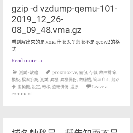
gzip -d vzdump-qemu-101-
2019_12_26-
08_09_48.vma.gz
看到解出來的是.vma 什麼鬼？怎麼不是.qcow2的格
式
Read more
→
測試-軟體
proxmox ve
,
備份
,
存儲
,
故障排除
,
模板
,
檔案系統
,
測試
,
異機
,
異機備份
,
磁碟機
,
管理介面
,
網路
卡
,
虛擬機
,
設定
,
轉移
,
遠端備份
,
還原
Leave a
comment