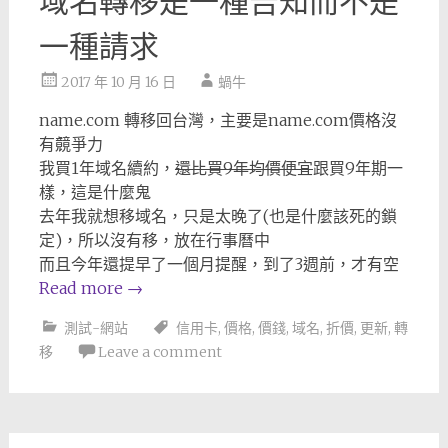
域名轉移是一種告知而不是
一種請求
2017 年 10 月 16 日
蝸牛
name.com 轉移回台灣，主要是name.com價格沒
有竸爭力
我買1年域名續約，
還比買9年均價便宜
跟買9年期一
樣，這是什麼鬼
去年我就想移域名，只是太晚了(也是什麼該死的鎖
定)，所以沒有移，放在行事曆中
而且今年還提早了一個月提醒，到了3週前，才有空
Read more
→
測試-網站
信用卡
,
價格
,
價錢
,
域名
,
折價
,
更新
,
轉
移
Leave a comment