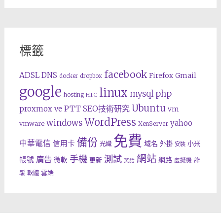
標籤
facebook
ADSL
DNS
Gmail
Firefox
docker
dropbox
google
linux
php
mysql
hosting
HTC
Ubuntu
SEO技術研究
proxmox ve
PTT
vm
WordPress
windows
yahoo
vmware
XenServer
免費
備份
中華電信
信用卡
域名
外掛
小米
光纖
安裝
網站
手機
測試
廣告
帳號
網路
微軟
更新
詐
虛擬機
笑話
雲端
騙
軟體