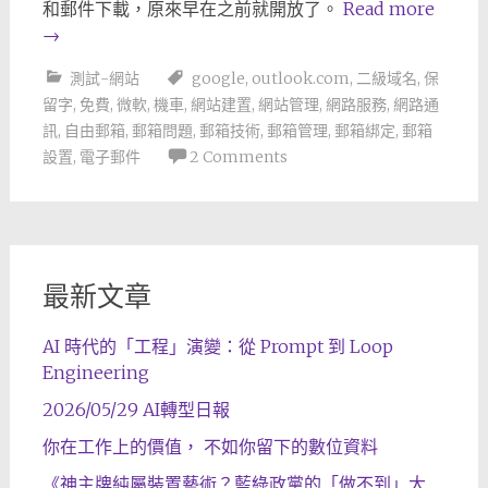
和郵件下載，原來早在之前就開放了。
Read more
→
測試-網站
google
,
outlook.com
,
二級域名
,
保
留字
,
免費
,
微軟
,
機車
,
網站建置
,
網站管理
,
網路服務
,
網路通
訊
,
自由郵箱
,
郵箱問題
,
郵箱技術
,
郵箱管理
,
郵箱綁定
,
郵箱
設置
,
電子郵件
2 Comments
最新文章
AI 時代的「工程」演變：從 Prompt 到 Loop
Engineering
2026/05/29 AI轉型日報
你在工作上的價值， 不如你留下的數位資料
《神主牌純屬裝置藝術？藍綠政黨的「做不到」大