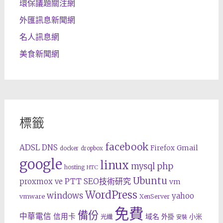
環保議題關注網
外匯訊息新聞網
名人訊息網
美食新聞網
標籤
facebook
ADSL
DNS
Gmail
Firefox
docker
dropbox
google
linux
php
mysql
hosting
HTC
Ubuntu
SEO技術研究
proxmox ve
PTT
vm
WordPress
windows
yahoo
vmware
XenServer
免費
備份
中華電信
信用卡
域名
外掛
小米
光纖
安裝