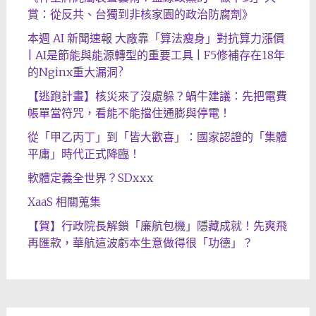
賞：從反共、台獨到非核家園的政治防腐劑》
本週 AI 新聞速報 大廠靠「算法瘦身」對抗算力漲價
| AI是節能與能源轉型的重要工具 | F5修補存在18年
的Nginx重大漏洞?
【逃跑計畫】核災來了沒處躲？蝸牛建議：先把電費
帳單當符咒，看能不能擋住通膨與停電！
從「甲乙丙丁」到「皆大歡喜」：國家認證的「集體
平庸」時代正式降臨！
軟體定義全世界？SDxxx
XaaS 相關蒐集
【賀】行政院長解鎖「廉航包機」隱藏成就！先爽飛
再匯款，華航這波虧本生意做得很「功德」？