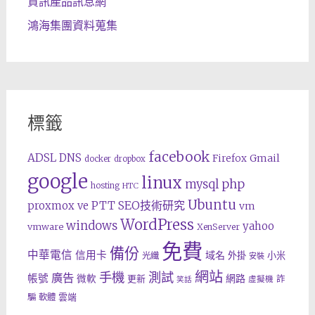
資訊產品訊息網
鴻海集團資料蒐集
標籤
facebook
ADSL
DNS
Gmail
Firefox
docker
dropbox
google
linux
php
mysql
hosting
HTC
Ubuntu
SEO技術研究
proxmox ve
PTT
vm
WordPress
windows
yahoo
vmware
XenServer
免費
備份
中華電信
信用卡
域名
外掛
小米
光纖
安裝
網站
手機
測試
廣告
帳號
網路
微軟
更新
詐
虛擬機
笑話
雲端
騙
軟體