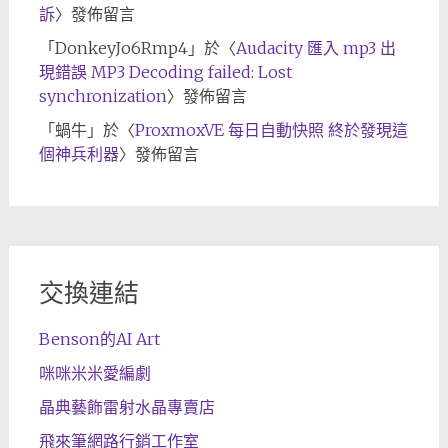
訴
〉發佈留言
「
DonkeyJo6Rmp4
」於〈
Audacity 匯入 mp3 出
現錯誤 MP3 Decoding failed: Lost
synchronization
〉發佈留言
「
蝸牛
」於〈
ProxmoxVE 每日自動快照 終於發現這
個神兵利器
〉發佈留言
交換連結
Benson的AI Art
咪咪米米愛編劇
晶典藝飾雷射水晶專賣店
飛來筆網路行銷工作室