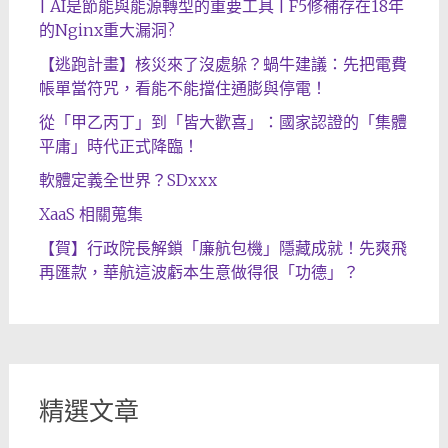
| AI是節能與能源轉型的重要工具 | F5修補存在18年
的Nginx重大漏洞?
【逃跑計畫】核災來了沒處躲？蝸牛建議：先把電費
帳單當符咒，看能不能擋住通膨與停電！
從「甲乙丙丁」到「皆大歡喜」：國家認證的「集體
平庸」時代正式降臨！
軟體定義全世界？SDxxx
XaaS 相關蒐集
【賀】行政院長解鎖「廉航包機」隱藏成就！先爽飛
再匯款，華航這波虧本生意做得很「功德」？
精選文章