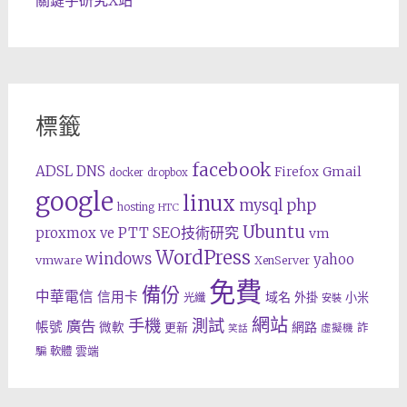
標籤
facebook
ADSL
DNS
Gmail
Firefox
docker
dropbox
google
linux
php
mysql
hosting
HTC
Ubuntu
SEO技術研究
proxmox ve
PTT
vm
WordPress
windows
yahoo
vmware
XenServer
免費
備份
中華電信
信用卡
域名
外掛
小米
光纖
安裝
網站
手機
測試
廣告
帳號
網路
微軟
更新
詐
虛擬機
笑話
雲端
騙
軟體