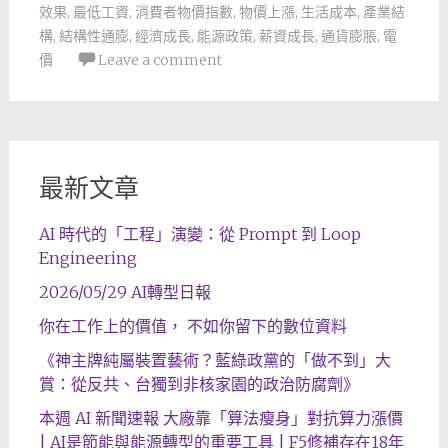
效果
,
最低工資
,
消費者物價指數
,
物價上漲
,
生活成本
,
產業結
構
,
結構性通膨
,
經濟成長
,
能源政策
,
薪資成長
,
通貨膨脹
,
電
價
Leave a comment
最新文章
AI 時代的「工程」演變：從 Prompt 到 Loop
Engineering
2026/05/29 AI轉型日報
你在工作上的價值， 不如你留下的數位資料
《神主牌純屬裝置藝術？藍綠政黨的「做不到」大
賞：從反共、台獨到非核家園的政治防腐劑》
本週 AI 新聞速報 大廠靠「算法瘦身」對抗算力漲價
| AI是節能與能源轉型的重要工具 | F5修補存在18年