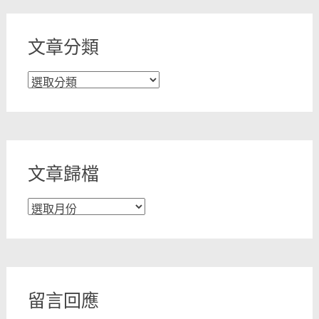
文章分類
文
章
分
類
文章歸檔
文
章
歸
檔
留言回應