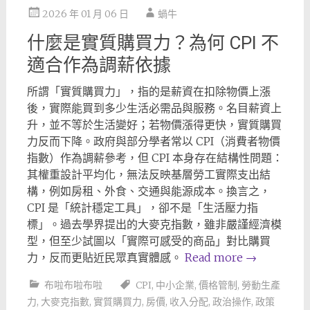
2026 年 01 月 06 日
蝸牛
什麼是實質購買力？為何 CPI 不
適合作為調薪依據
所謂「實質購買力」，指的是薪資在扣除物價上漲
後，實際能買到多少生活必需品與服務。名目薪資上
升，並不等於生活變好；若物價漲得更快，實質購買
力反而下降。政府與部分學者常以 CPI（消費者物價
指數）作為調薪參考，但 CPI 本身存在結構性問題：
其權重設計平均化，無法反映基層勞工實際支出結
構，例如房租、外食、交通與能源成本。換言之，
CPI 是「統計穩定工具」，卻不是「生活壓力指
標」。過去學界提出的大麥克指數，雖非嚴謹經濟模
型，但至少試圖以「實際可感受的商品」對比購買
力，反而更貼近民眾真實體感。
Read more
→
布啦布啦布啦
CPI
,
中小企業
,
價格管制
,
勞動生產
力
,
大麥克指數
,
實質購買力
,
房價
,
收入分配
,
政治操作
,
政策