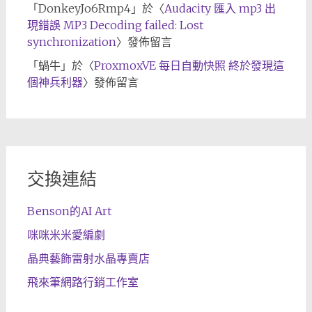
「
DonkeyJo6Rmp4
」於〈
Audacity 匯入 mp3 出
現錯誤 MP3 Decoding failed: Lost
synchronization
〉發佈留言
「
蝸牛
」於〈
ProxmoxVE 每日自動快照 終於發現這
個神兵利器
〉發佈留言
交換連結
Benson的AI Art
咪咪米米愛編劇
晶典藝飾雷射水晶專賣店
飛來筆網路行銷工作室