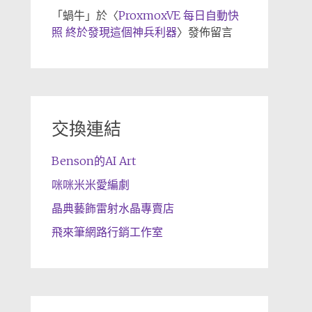
「
蝸牛
」於〈
ProxmoxVE 每日自動快
照 終於發現這個神兵利器
〉發佈留言
交換連結
Benson的AI Art
咪咪米米愛編劇
晶典藝飾雷射水晶專賣店
飛來筆網路行銷工作室