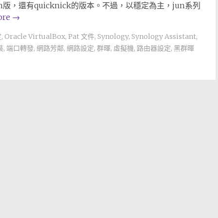
un版，還有quicknick的版本。不過，以穩定為主，jun系列
ore
→
定
,
Oracle VirtualBox
,
Pat 文件
,
Synology
,
Synology Assistant
,
裝
,
端口轉發
,
網路芳鄰
,
網路設定
,
群暉
,
虛擬機
,
路由器設定
,
黑群暉