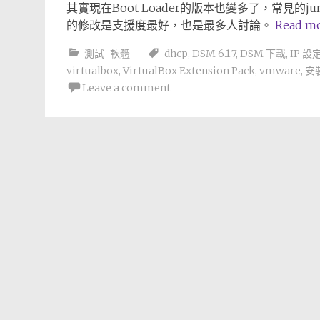
其實現在Boot Loader的版本也變多了，常見的j
的修改是支援度最好，也是最多人討論。
Read m
測試-軟體
dhcp
,
DSM 6.1.7
,
DSM 下載
,
IP 設
virtualbox
,
VirtualBox Extension Pack
,
vmware
,
安
Leave a comment