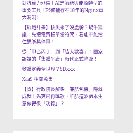
對抗算力漲價 | AI是節能與能源轉型的
重要工具 | F5修補存在18年的Nginx重
大漏洞?
【逃跑計畫】核災來了沒處躲？蝸牛建
議：先把電費帳單當符咒，看能不能擋
住通膨與停電！
從「甲乙丙丁」到「皆大歡喜」：國家
認證的「集體平庸」時代正式降臨！
軟體定義全世界？SDxxx
XaaS 相關蒐集
【賀】行政院長解鎖「廉航包機」隱藏
成就！先爽飛再匯款，華航這波虧本生
意做得很「功德」？