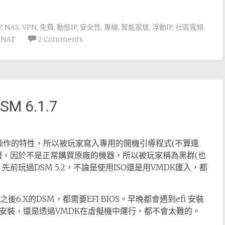
P
,
NAS
,
VPN
,
免費
,
動態IP
,
安全性
,
專線
,
智能家居
,
浮動IP
,
社區寬頻
,
NAT
2 Comments
SM 6.1.7
，因為容易操作的特性，所以被玩家寫入專用的開機引導程式(不算違
體，因於不是正常購買原廠的機器，所以被玩家稱為黑群(也
前玩過DSM 5.2，不論是使用ISO還是用VMDK匯入，都
，之後6.X的DSM，都需要EFI BIOS。早晚都會遇到efi 安裝
b安裝，還是透過VMDK在虛擬機中運行，都不會太難的。