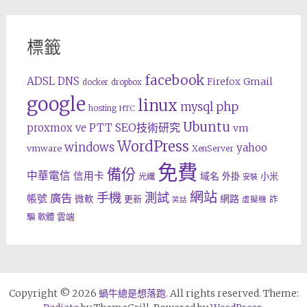
標籤
facebook
ADSL
DNS
Gmail
Firefox
docker
dropbox
google
linux
php
mysql
hosting
HTC
Ubuntu
SEO技術研究
proxmox ve
PTT
vm
WordPress
windows
yahoo
vmware
XenServer
免費
備份
中華電信
信用卡
域名
外掛
小米
光纖
安裝
網站
手機
測試
廣告
帳號
網路
微軟
更新
詐
虛擬機
笑話
雲端
騙
軟體
Copyright © 2026
蝸牛總是想落跑
. All rights reserved. Theme: