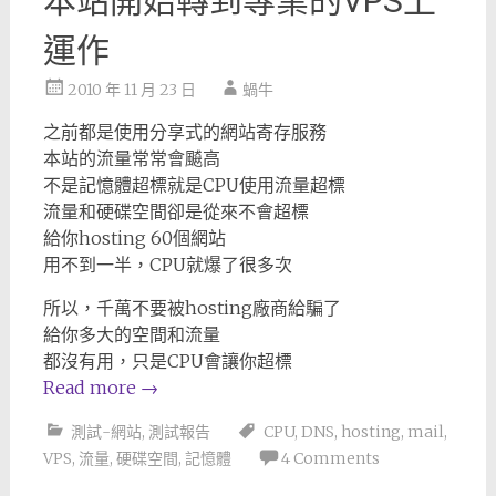
本站開始轉到專業的VPS上
運作
2010 年 11 月 23 日
蝸牛
之前都是使用分享式的網站寄存服務
本站的流量常常會飇高
不是記憶體超標就是CPU使用流量超標
流量和硬碟空間卻是從來不會超標
給你hosting 60個網站
用不到一半，CPU就爆了很多次
所以，千萬不要被hosting廠商給騙了
給你多大的空間和流量
都沒有用，只是CPU會讓你超標
Read more
→
測試-網站
,
測試報告
CPU
,
DNS
,
hosting
,
mail
,
VPS
,
流量
,
硬碟空間
,
記憶體
4 Comments