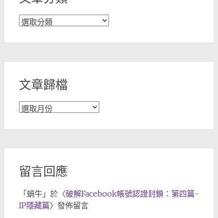
文
章
分
類
文章歸檔
文
章
歸
檔
留言回應
「
蝸牛
」於〈
破解Facebook帳號認證封鎖：第四篇-
IP隱藏篇
〉發佈留言