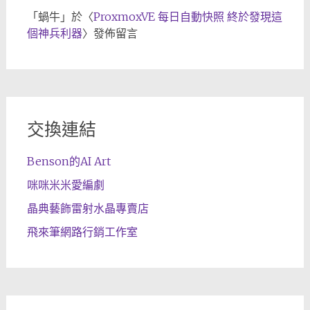
「
蝸牛
」於〈
ProxmoxVE 每日自動快照 終於發現這
個神兵利器
〉發佈留言
交換連結
Benson的AI Art
咪咪米米愛編劇
晶典藝飾雷射水晶專賣店
飛來筆網路行銷工作室