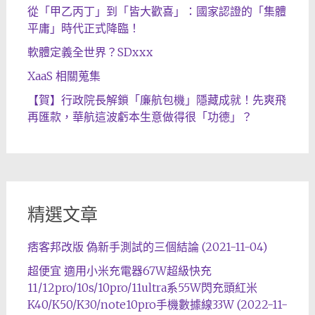
從「甲乙丙丁」到「皆大歡喜」：國家認證的「集體
平庸」時代正式降臨！
軟體定義全世界？SDxxx
XaaS 相關蒐集
【賀】行政院長解鎖「廉航包機」隱藏成就！先爽飛
再匯款，華航這波虧本生意做得很「功德」？
精選文章
痞客邦改版 偽新手測試的三個結論 (2021-11-04)
超便宜 適用小米充電器67W超級快充
11/12pro/10s/10pro/11ultra系55W閃充頭紅米
K40/K50/K30/note10pro手機數據線33W (2022-11-