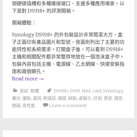
個硬碟插槽和多種連接端口，支援多種應用場景。以
下是對 DS918+ 的評測開箱。
開箱體驗：
Synology DS918+ 的外包裝設計非常簡潔大方，盒
子正面印有產品圖片和型號，背面則列出了主要的功
能特性和系統需求。打開盒子後，可以看到 DS918+
主機和相關配件都非常整齊地放在一個泡沫盒子中。
包裝內容包括主機、電源線、乙太網線、快速安裝指
南和兩個鎖孔。
Read more
→
測試-軟體
DS918+
,
DSM
,
NAS
,
raid
,
Synology
,
備份
,
優點
,
漏洞
,
熱插拔
,
硬碟
,
缺點
,
虛擬化
,
評測
,
資安
,
還原
,
開箱
,
高性能
Leave a comment