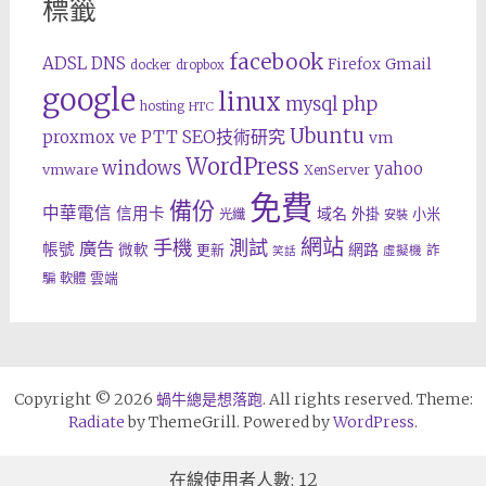
標籤
facebook
ADSL
DNS
Gmail
Firefox
docker
dropbox
google
linux
php
mysql
hosting
HTC
Ubuntu
SEO技術研究
proxmox ve
PTT
vm
WordPress
windows
yahoo
vmware
XenServer
免費
備份
中華電信
信用卡
域名
外掛
小米
光纖
安裝
網站
手機
測試
廣告
帳號
網路
微軟
更新
詐
虛擬機
笑話
雲端
騙
軟體
Copyright © 2026
蝸牛總是想落跑
. All rights reserved. Theme:
Radiate
by ThemeGrill. Powered by
WordPress
.
在線使用者人數: 12