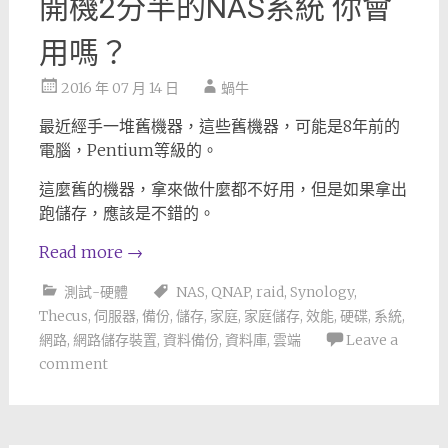
開機2分半的NAS系統 你會
用嗎？
2016 年 07 月 14 日
蝸牛
最近經手一堆舊機器，這些舊機器，可能是8年前的
電腦，Pentium等級的。
這麼舊的機器，拿來做什麼都不好用，但是如果拿出
跑儲存，應該是不錯的。
Read more
→
測試-硬體
NAS
,
QNAP
,
raid
,
Synology
,
Thecus
,
伺服器
,
備份
,
儲存
,
家庭
,
家庭儲存
,
效能
,
硬碟
,
系統
,
網路
,
網路儲存裝置
,
資料備份
,
資料庫
,
雲端
Leave a
comment