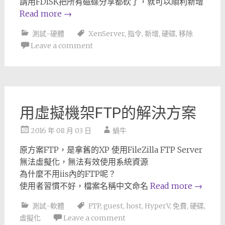
請用FDISK把所有磁碟分享都砍了，就可以順利新增
Read more
→
測試-硬體
XenServer
,
指令
,
新增
,
硬碟
,
移除
Leave a comment
用虛擬機架FTP的解決方案
2016 年 08 月 03 日
蝸牛
原方案FTP，是拿舊的XP 使用FileZilla FTP Server
無法虛擬化，無法有效使用系統資源
為什麼不用iis內的FTP呢？
使用者習慣不好，檔案名稱中文命名
Read more
→
測試-軟體
FTP
,
guest
,
host
,
HyperV
,
免費
,
硬碟
,
虛擬化
Leave a comment