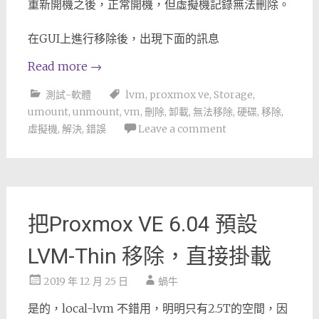
重新開機之後，正常開機，但虛擬機記錄無法刪除。
在GUI上進行移除後，出現下面的訊息
Read more
→
測試-軟體
lvm
,
proxmox ve
,
Storage
,
umount
,
unmount
,
vm
,
刪除
,
卸載
,
無法移除
,
硬碟
,
移除
,
虛擬機
,
解決
,
錯誤
Leave a comment
把Proxmox VE 6.04 預設
LVM-Thin 移除，直接掛載
2019 年 12 月 25 日
蝸牛
是的，local-lvm 不錯用，明明只有2.5T的空間，因