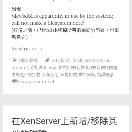
出現
/dev/sdb1 is apparently in use by the system;
will not make a filesystem here!
(在這之前，已經fdisk移掉所有的磁碟分割區，也重
新建立)
Read more
→
測試-軟體
/etc/fstab
,
fdisk
,
proxmox ve
,
umount
,
分割磁區
,
安裝
,
格式化硬碟
,
檢查
,
硬碟
,
硬碟問題
,
硬碟是否被掛載
,
系統使用
,
自動掛載
,
重新安裝
,
錯誤訊息
Leave a comment
在XenServer上新增/移除其