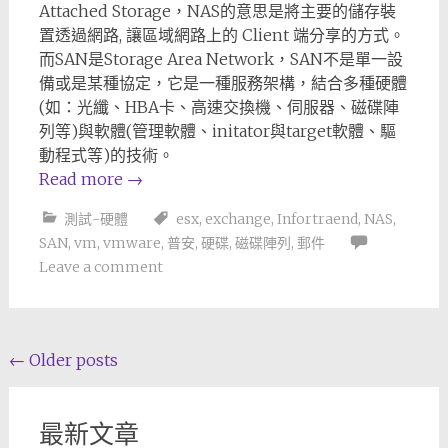
Attached Storage，NAS的意思是將主要的儲存裝
置透過網路, 讓區域網路上的 Client 端分享的方式。
而SAN是Storage Area Network，SAN不是單一設
備或是某種協定，它是一種服務架構，結合多種硬體
(如：光纖、HBA卡、高速交換機、伺服器、磁碟陣
列等)與軟體(管理軟體、initator與target軟體、驅
動程式等)的技術。
Read more
→
測試-硬體
esx
,
exchange
,
Infortraend
,
NAS
,
SAN
,
vm
,
vmware
,
普安
,
硬碟
,
磁碟陣列
,
郵件
Leave a comment
Posts
←
Older posts
navigation
最新文章