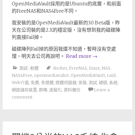
OpenMediaVault採用的是Ubuntu的底層，和前面
的FreeNAS和NAS4Free不同。
我安裝的是OpevMediaVault最新的3.0 Beta版，昨
天在公司裝的是2.X的穩定版，沒有想到我的磁碟陣
列直接Fail掉。
磁碟陣列Fail掉的原因我還不知道，暫時沒有空處
理，明天去公司再說吧。
Read more
→
測試-軟體
docker
,
FreeNAS
,
linux
,
NAS
,
NAS4Free
,
openmediavalut
,
OpenMediaVault
,
raid
,
Web介面
,
免費
,
多媒體
,
媒體伺服器
,
安裝
,
測試
,
硬碟
,
系統
,
網路儲存裝置
,
群暉
,
虛擬化
,
資料備份
Leave a
comment