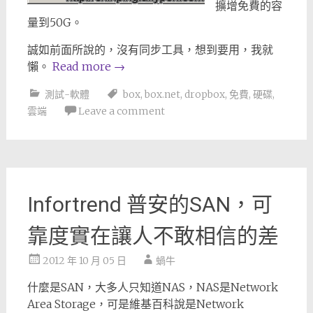
擴增免費的容
量到50G。
誠如前面所說的，沒有同步工具，想到要用，我就
懶。
Read more
→
測試-軟體
box
,
box.net
,
dropbox
,
免費
,
硬碟
,
雲端
Leave a comment
Infortrend 普安的SAN，可
靠度實在讓人不敢相信的差
2012 年 10 月 05 日
蝸牛
什麼是SAN，大多人只知道NAS，NAS是Network
Area Storage，可是維基百科說是Network