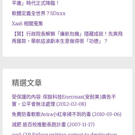
平庸」時代正式降臨！
軟體定義全世界？SDxxx
XaaS 相關蒐集
【賀】行政院長解鎖「廉航包機」隱藏成就！先爽飛
再匯款，華航這波虧本生意做得很「功德」？
精選文章
受保護的內容: 保銳科技Enermax(安耐美)廣告不
實，公平會無法處理 (2012-02-08)
免費防毒軟軟Avira小紅傘掃不到的毒 (2010-03-06)
減肥 逾百校推動長跑計畫 (2007-11-17)
curl: (23) Failure writing output to destination