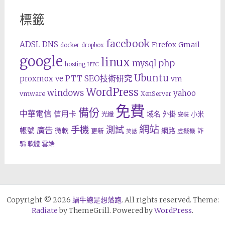
標籤
facebook
ADSL
DNS
Gmail
Firefox
docker
dropbox
google
linux
php
mysql
hosting
HTC
Ubuntu
SEO技術研究
proxmox ve
PTT
vm
WordPress
windows
yahoo
vmware
XenServer
免費
備份
中華電信
信用卡
域名
外掛
小米
光纖
安裝
網站
手機
測試
廣告
帳號
網路
微軟
更新
詐
虛擬機
笑話
雲端
騙
軟體
Copyright © 2026
蝸牛總是想落跑
. All rights reserved. Theme:
Radiate
by ThemeGrill. Powered by
WordPress
.