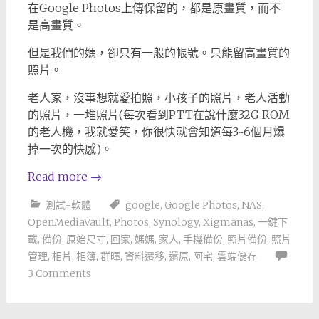
在Google Photos上傳保留的，都是原畫質，而不
是高畫質。
但是我們的媽，卻只有一般的帳號。只能留高畫質的
照片。
老人家，沒事想就愛拍照，小孩子的照片，老人活動
的照片，一堆照片(每次看到PTT在說什麼32G ROM
的老人機，我就愛笑，你很快就會知道每3~6個月爆
掉一次的快感)。
Read more
→
測試-軟體
google
,
Google Photos
,
NAS
,
OpenMediaVault
,
Photos
,
Synology
,
Xigmanas
,
一鍵下
載
,
備份
,
原始尺寸
,
回家
,
媽媽
,
家人
,
手機備份
,
照片備份
,
照片
管理
,
相片
,
相簿
,
群暉
,
資料遷移
,
還原
,
阿宅
,
雲端儲存
3 Comments