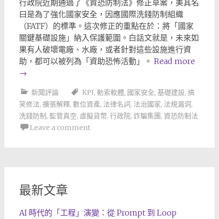
行政院近期通過了《資恐防制法》修正草案，美其名
曰是為了強化國家安全，因應國際洗錢防制組織
（FATF）的標準。這次修正的重點在於：將「國家
關鍵基礎設施」納入保護範圍。白話文就是，未來如
果有人破壞電廠、水廠，或者針對這些設施進行資
助，都可以被列為「資助恐怖活動」。
Read more
→
新聞評論
KPI
,
勒索軟體
,
國家安全
,
基礎建設
,
搞
笑修法
,
擴張解釋
,
數位資產
,
法律名詞
,
法治國家
,
法規漏洞
,
洗錢防制
,
監管真空
,
虛擬貨幣
,
行政院
,
詐騙集團
,
資恐防制法
Leave a comment
最新文章
AI 時代的「工程」演變：從 Prompt 到 Loop