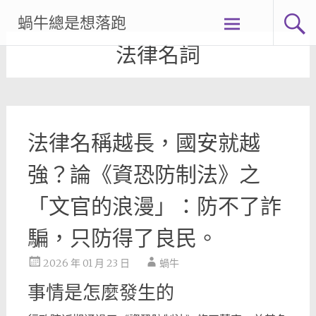
Skip
蝸牛總是想落跑
to
content
法律名詞
法律名稱越長，國安就越
強？論《資恐防制法》之
「文官的浪漫」：防不了詐
騙，只防得了良民。
2026 年 01 月 23 日
蝸牛
事情是怎麼發生的