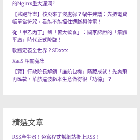
的Nginx重大漏洞?
【逃跑計畫】核災來了沒處躲？蝸牛建議：先把電費
帳單當符咒，看能不能擋住通膨與停電！
從「甲乙丙丁」到「皆大歡喜」：國家認證的「集體
平庸」時代正式降臨！
軟體定義全世界？SDxxx
XaaS 相關蒐集
【賀】行政院長解鎖「廉航包機」隱藏成就！先爽飛
再匯款，華航這波虧本生意做得很「功德」？
精選文章
RSS產生器！免寫程式幫網站掛上RSS！