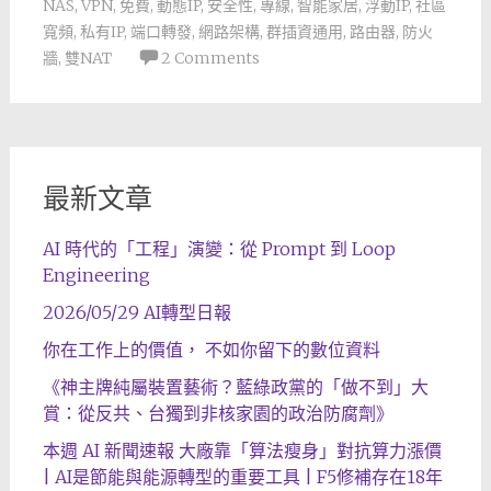
NAS
,
VPN
,
免費
,
動態IP
,
安全性
,
專線
,
智能家居
,
浮動IP
,
社區
寬頻
,
私有IP
,
端口轉發
,
網路架構
,
群插資通用
,
路由器
,
防火
牆
,
雙NAT
2 Comments
最新文章
AI 時代的「工程」演變：從 Prompt 到 Loop
Engineering
2026/05/29 AI轉型日報
你在工作上的價值， 不如你留下的數位資料
《神主牌純屬裝置藝術？藍綠政黨的「做不到」大
賞：從反共、台獨到非核家園的政治防腐劑》
本週 AI 新聞速報 大廠靠「算法瘦身」對抗算力漲價
| AI是節能與能源轉型的重要工具 | F5修補存在18年