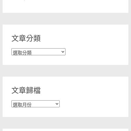
文章分類
文
章
分
類
文章歸檔
文
章
歸
檔