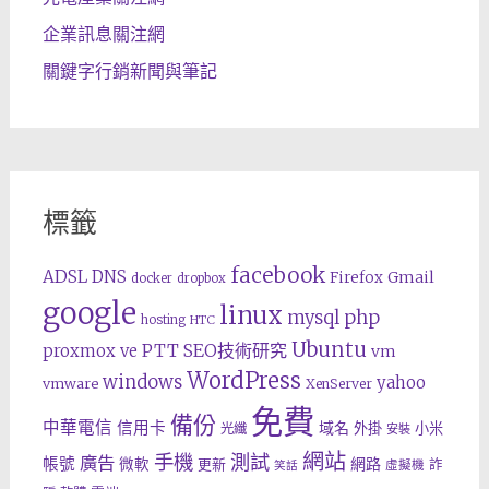
企業訊息關注網
關鍵字行銷新聞與筆記
標籤
facebook
ADSL
DNS
Gmail
Firefox
docker
dropbox
google
linux
php
mysql
hosting
HTC
Ubuntu
SEO技術研究
proxmox ve
PTT
vm
WordPress
windows
yahoo
vmware
XenServer
免費
備份
中華電信
信用卡
域名
外掛
小米
光纖
安裝
網站
手機
測試
廣告
帳號
網路
微軟
更新
詐
虛擬機
笑話