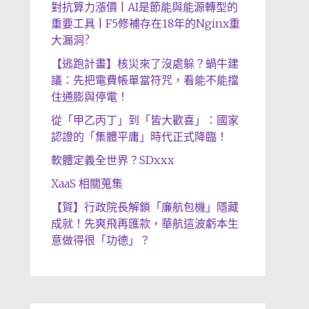
對抗算力漲價 | AI是節能與能源轉型的
重要工具 | F5修補存在18年的Nginx重
大漏洞?
【逃跑計畫】核災來了沒處躲？蝸牛建
議：先把電費帳單當符咒，看能不能擋
住通膨與停電！
從「甲乙丙丁」到「皆大歡喜」：國家
認證的「集體平庸」時代正式降臨！
軟體定義全世界？SDxxx
XaaS 相關蒐集
【賀】行政院長解鎖「廉航包機」隱藏
成就！先爽飛再匯款，華航這波虧本生
意做得很「功德」？