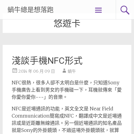
Skip
蝸牛總是想落跑
to
content
悠遊卡
淺談手機NFC形式
2014 年 06 月 09 日
蝸牛
NFC很熱，很多人卻不太明白是什麼，只知道Sony
手機廣告上看到男女的手機碰一下，耳機就傳來「愛
你愛你愛你~~~」的音樂。
NFC是近場通訊的功能，英文全文是 Near Field
Communication簡寫成NFC，翻譯成中文是近場通
訊或是近距離無線通訊。另一個近場通訊的知名產品
就是Sony的外掛鏡頭，不過這場外掛鏡頭就，就算