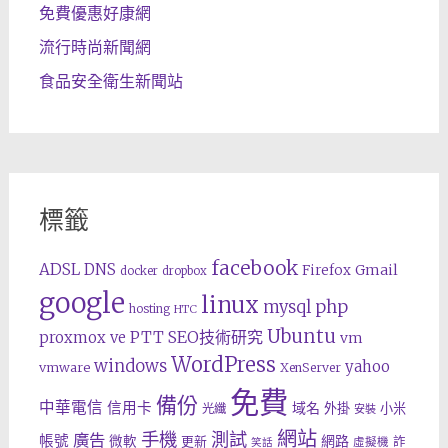
免費優惠好康網
流行時尚新聞網
食品安全衛生新聞站
標籤
facebook
ADSL
DNS
Gmail
Firefox
docker
dropbox
google
linux
php
mysql
hosting
HTC
Ubuntu
SEO技術研究
proxmox ve
PTT
vm
WordPress
windows
yahoo
vmware
XenServer
免費
備份
中華電信
信用卡
域名
外掛
小米
光纖
安裝
網站
手機
測試
廣告
帳號
網路
微軟
更新
詐
虛擬機
笑話