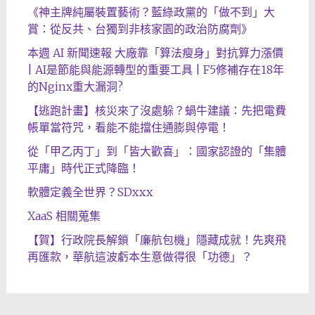
《神主牌純屬裝置藝術？藍綠政黨的「做不到」大
賞：從反共、台獨到非核家園的政治防腐劑》
本週 AI 新聞速報 大廠靠「算法瘦身」對抗算力漲價
| AI是節能與能源轉型的重要工具 | F5修補存在18年
的Nginx重大漏洞?
【逃跑計畫】核災來了沒處躲？蝸牛建議：先把電費
帳單當符咒，看能不能擋住通膨與停電！
從「甲乙丙丁」到「皆大歡喜」：國家認證的「集體
平庸」時代正式降臨！
軟體定義全世界？SDxxx
XaaS 相關蒐集
【賀】行政院長解鎖「廉航包機」隱藏成就！先爽飛
再匯款，華航這波虧本生意做得很「功德」？