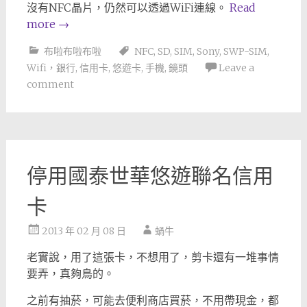
沒有NFC晶片，仍然可以透過WiFi連線。
Read
more
→
布啦布啦布啦
NFC
,
SD
,
SIM
,
Sony
,
SWP-SIM
,
Wifi，銀行
,
信用卡
,
悠遊卡
,
手機
,
鏡頭
Leave a
comment
停用國泰世華悠遊聯名信用
卡
2013 年 02 月 08 日
蝸牛
老實說，用了這張卡，不想用了，剪卡還有一堆事情
要弄，真夠鳥的。
之前有抽菸，可能去便利商店買菸，不用帶現金，都