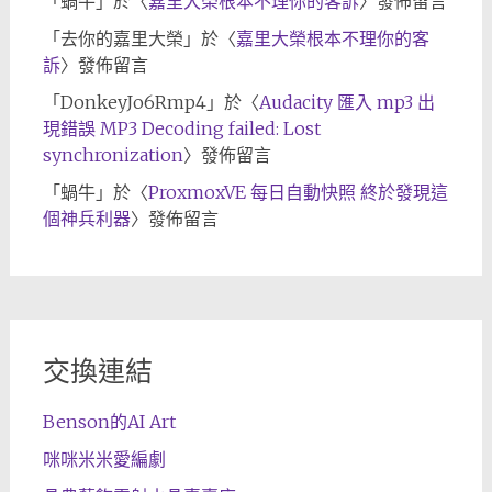
「
蝸牛
」於〈
嘉里大榮根本不理你的客訴
〉發佈留言
「
去你的嘉里大榮
」於〈
嘉里大榮根本不理你的客
訴
〉發佈留言
「
DonkeyJo6Rmp4
」於〈
Audacity 匯入 mp3 出
現錯誤 MP3 Decoding failed: Lost
synchronization
〉發佈留言
「
蝸牛
」於〈
ProxmoxVE 每日自動快照 終於發現這
個神兵利器
〉發佈留言
交換連結
Benson的AI Art
咪咪米米愛編劇