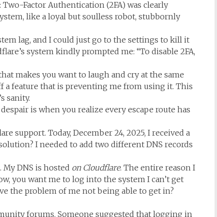
: Two-Factor Authentication (2FA) was clearly
ystem, like a loyal but soulless robot, stubbornly
stem lag, and I could just go to the settings to kill it
oudflare’s system kindly prompted me: “To disable 2FA,
p that makes you want to laugh and cry at the same
f a feature that is preventing me from using it. This
s sanity.
despair is when you realize every escape route has
are support. Today, December 24, 2025, I received a
solution? I needed to add two different DNS records
rd. My DNS is hosted
on Cloudflare
. The entire reason I
Now, you want me to log into the system I can’t get
olve the problem of me not being able to get in?
community forums. Someone suggested that logging in