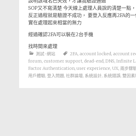
說明該域名已失效，才讓我驗證通過
SOP又不寫清楚 今天線上處理人員說的清楚一點，
反正過程就是驗證不成功， 要登入反應再2FA的
實在處理起來相當的無力
經過確認2FA可以裝在2台手機
找時間來處理
測試-網站
2FA
,
account locked
,
account re
forum
,
customer support
,
dead-end
,
DNS
,
Infinite 
Factor Authentication
,
user experience
,
UX
,
兩步驟
用戶體驗
,
登入問題
,
社群論壇
,
系統設計
,
系統錯誤
,
雙因素