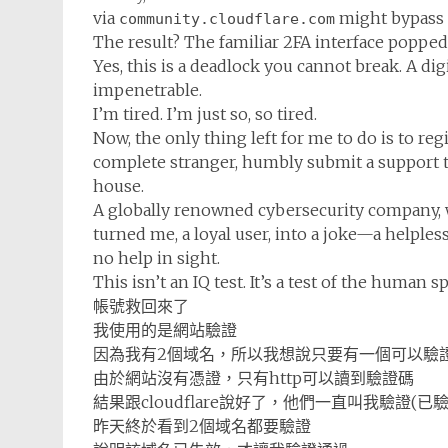
via
might bypass th
community.cloudflare.com
The result? The familiar 2FA interface popped u
Yes, this is a deadlock you cannot break. A digi
impenetrable.
I’m tired. I’m just so, so tired.
Now, the only thing left for me to do is to re
complete stranger, humbly submit a support ti
house.
A globally renowned cybersecurity company, 
turned me, a loyal user, into a joke—a helples
no help in sight.
This isn’t an IQ test. It’s a test of the hum
帳號救回來了
我使用的是網站驗證
因為我有2個域名，所以我想說只要有一個可以驗
由於網站沒有憑證，只有http可以讀到驗證碼
結果跟cloudflare說好了，他們一直叫我驗證(已驗
昨天終於看到2個域名都要驗證