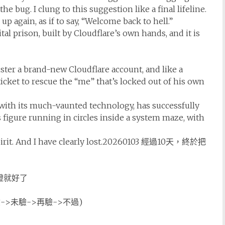
e bug. I clung to this suggestion like a final lifeline.
p again, as if to say, “Welcome back to hell.”
tal prison, built by Cloudflare’s own hands, and it is
gister a brand-new Cloudflare account, and like a
cket to rescue the “me” that’s locked out of his own
with its much-vaunted technology, has successfully
s figure running in circles inside a system maze, with
an spirit. And I have clearly lost.20260103 經過10天，終於把
證就好了
->未驗->再驗->不過)