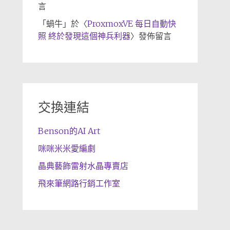
言
「
蝸牛
」於〈
ProxmoxVE 每日自動快
照 終於發現這個神兵利器
〉發佈留言
交換連結
Benson的AI Art
咪咪米米愛編劇
晶典藝飾雷射水晶專賣店
飛來筆網路行銷工作室