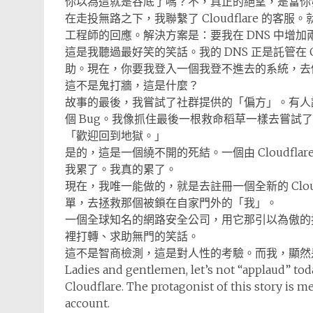
你以為這就是谷底了嗎？不，真正的絕望，是當你
在走投無路之下，我聯繫了 Cloudflare 的客
工程師的回應。解決方案是：要我在 DNS 中增
這是我聽過最好笑的笑話。我的 DNS 正是託管在 Cl
助。現在，你要我登入一個我登不進去的系統，去
這不是鬼打牆，這是什麼？
故事的最後，我嘗試了社群提供的「偏方」。有
個 Bug。我像抓住最後一根救命稻草一樣去嘗試了
「歡迎回到地獄。」
是的，這是一個繞不開的死結。一個由 Cloudfl
我累了。我真的累了。
現在，我唯一能做的，就是去註冊一個全新的 Clou
單，去拯救那個被鎖在自家門外的「我」。
一個全球知名的網路安全公司，用它那引以為傲的
裡打轉、求助無門的笑話。
這不是智商檢測，這是對人性的考驗。而我，顯然
Ladies and gentlemen, let’s not “applaud” today
Cloudflare. The protagonist of this story is m
account.