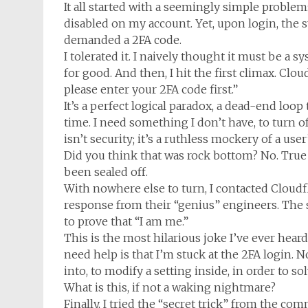
It all started with a seemingly simple problem
disabled on my account. Yet, upon login, the s
demanded a 2FA code.
I tolerated it. I naively thought it must be a sy
for good. And then, I hit the first climax. Cl
please enter your 2FA code first.”
It’s a perfect logical paradox, a dead-end loo
time. I need something I don’t have, to turn of
isn’t security; it’s a ruthless mockery of a user’
Did you think that was rock bottom? No. True 
been sealed off.
With nowhere else to turn, I contacted Cloudfl
response from their “genius” engineers. The 
to prove that “I am me.”
This is the most hilarious joke I’ve ever hea
need help is that I’m stuck at the 2FA login. 
into, to modify a setting inside, in order to s
What is this, if not a waking nightmare?
Finally, I tried the “secret trick” from the 