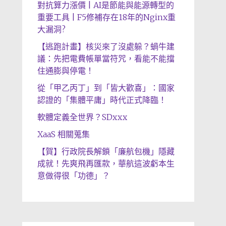
對抗算力漲價 | AI是節能與能源轉型的
重要工具 | F5修補存在18年的Nginx重
大漏洞?
【逃跑計畫】核災來了沒處躲？蝸牛建
議：先把電費帳單當符咒，看能不能擋
住通膨與停電！
從「甲乙丙丁」到「皆大歡喜」：國家
認證的「集體平庸」時代正式降臨！
軟體定義全世界？SDxxx
XaaS 相關蒐集
【賀】行政院長解鎖「廉航包機」隱藏
成就！先爽飛再匯款，華航這波虧本生
意做得很「功德」？