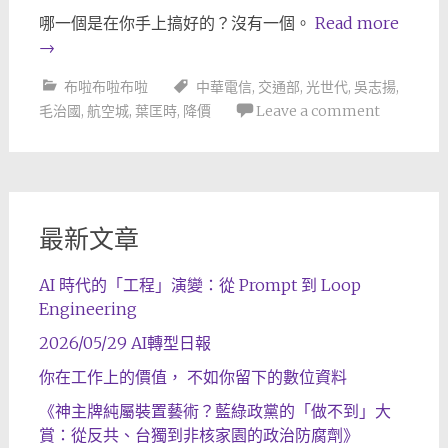
哪一個是在你手上搞好的？沒有一個。
Read more
→
布啦布啦布啦
中華電信
,
交通部
,
光世代
,
吳志揚
,
毛治國
,
航空城
,
葉匡時
,
降價
Leave a comment
最新文章
AI 時代的「工程」演變：從 Prompt 到 Loop
Engineering
2026/05/29 AI轉型日報
你在工作上的價值， 不如你留下的數位資料
《神主牌純屬裝置藝術？藍綠政黨的「做不到」大
賞：從反共、台獨到非核家園的政治防腐劑》