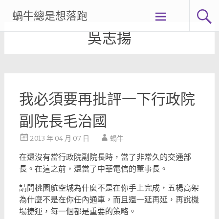
Skip
蝸牛總是想落跑
to
content
吳志揚
我必須要再批評一下行政院
副院長毛治國
2013 年 04 月 07 日
蝸牛
在還沒有當行政院副院長時，當了非常久的交通部
長。在這之前，還當了中華電信的董事長。
請問桃園航空城為什麼不是在你手上完成，五楊高架
為什麼不是在你任內通車，而且還一延再延，再說機
場捷運，每一個都是重要的策略。