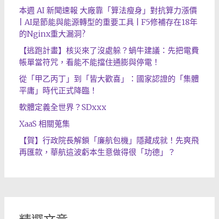
本週 AI 新聞速報 大廠靠「算法瘦身」對抗算力漲價
| AI是節能與能源轉型的重要工具 | F5修補存在18年
的Nginx重大漏洞?
【逃跑計畫】核災來了沒處躲？蝸牛建議：先把電費
帳單當符咒，看能不能擋住通膨與停電！
從「甲乙丙丁」到「皆大歡喜」：國家認證的「集體
平庸」時代正式降臨！
軟體定義全世界？SDxxx
XaaS 相關蒐集
【賀】行政院長解鎖「廉航包機」隱藏成就！先爽飛
再匯款，華航這波虧本生意做得很「功德」？