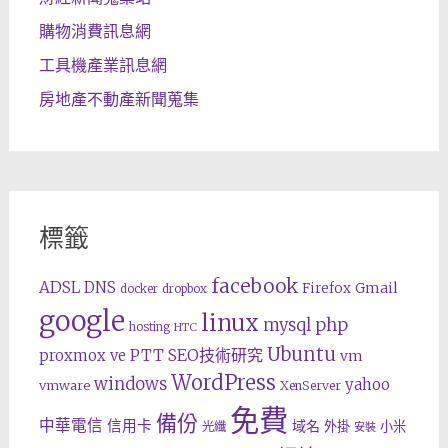
購物消費訊息網
工具機產業訊息網
房地產不動產新聞蒐集
標籤
facebook
ADSL
DNS
Gmail
Firefox
docker
dropbox
google
linux
php
mysql
hosting
HTC
Ubuntu
SEO技術研究
proxmox ve
PTT
vm
WordPress
windows
yahoo
vmware
XenServer
免費
備份
中華電信
信用卡
域名
外掛
小米
光纖
安裝