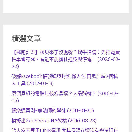
精選文章
【逃跑計畫】核災來了沒處躲？蝸牛建議：先把電費
帳單當符咒，看能不能擋住通膨與停電！ (2026-03-
22)
破解Facebook帳號認證封鎖:懶人包,同場加映2個私
人工具 (2012-03-13)
原價屋組的電腦比較容易壞？人品賭輸？ (2016-12-
05)
網樂通再測-魔法師的學徒 (2011-01-20)
模擬出XenServer HA架構 (2016-08-28)
請大家不要用LINE傳訊 尤其是現在還沒有辦法阻止