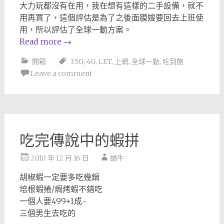
大力玩都沒有在用，我在想有這樣的二手設備，就不
用再買了，這個評估是為了之後面膜嫂要回去上班使
用，所以評估了全球一動方案。
Read more
→
開箱
3.5G
,
4G
,
LET
,
上網
,
全球一動
,
吃到飽
Leave a comment
吃完傳說中的蝦拼
2010 年 12 月 16 日
蝸牛
胡椒蝦一定要多吃幾鍋
培根蝦捲/焗烤蝦不錯吃
一個人要499+1成~
三個男生去吃的