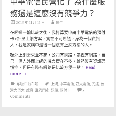
中華電信民營化了 為什麼服
務還是這麼沒有競爭力？
2013 年 11 月 11 日
蝸牛
在經過一輪比較之後，我打算要申請中華電信的預付
卡+計量上網方案，實在不可思議，身為一個資訊
人，我是家族中最後一個沒有上網方案的人。
額外上網需求並不高，公司有網路，家裡有網路，自
己一個人外面上網的機會實在不多，雖然沒有資訊恐
慌症，但是有時有網路是比較方便一點。
Read
more
→
布啦布啦布啦
上網
,
中華電信
,
亞太電信
,
光纖
,
台
灣大哥大
,
威寶
,
直營門市
,
遠傳
,
預付卡
2
Comments