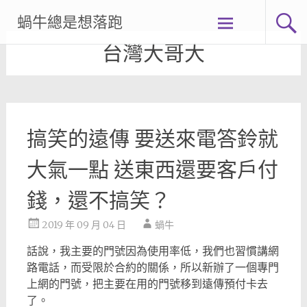
Skip
蝸牛總是想落跑
to
content
台灣大哥大
搞笑的遠傳 要送來電答鈴就
大氣一點 送東西還要客戶付
錢，還不搞笑？
2019 年 09 月 04 日
蝸牛
話說，我主要的門號因為使用率低，我們也習慣講網
路電話，而受限於合約的關係，所以新辦了一個專門
上網的門號，把主要在用的門號移到遠傳預付卡去
了。