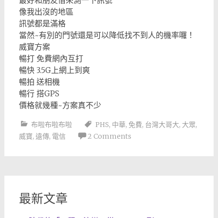
最好和朋友借來測一下訊號
像我出沒的地區
訊號都是滿格
當然~有別的門號還是可以降低找不到人的機率囉！
威寶方案
暢打 免費網內互打
暢快 3.5G上網上到爽
暢拍 送相機
暢行 搭GPS
價格就幾種~方案真不少
布啦布啦布啦
PHS
,
中華
,
免費
,
台灣大哥大
,
大眾
,
威寶
,
遠傳
,
電信
2 Comments
最新文章