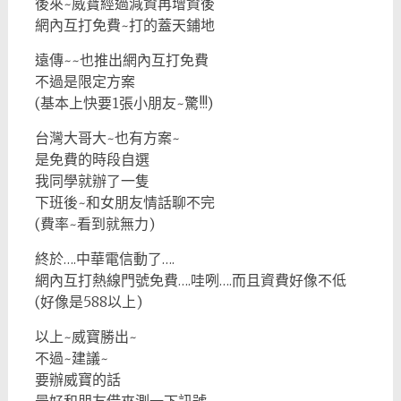
後來~威寶經過減資再增資後
網內互打免費~打的蓋天鋪地
遠傳~~也推出網內互打免費
不過是限定方案
(基本上快要1張小朋友~驚!!!)
台灣大哥大~也有方案~
是免費的時段自選
我同學就辦了一隻
下班後~和女朋友情話聊不完
(費率~看到就無力)
終於….中華電信動了….
網內互打熱線門號免費….哇咧….而且資費好像不低
(好像是588以上)
以上~威寶勝出~
不過~建議~
要辦威寶的話