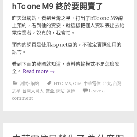
hTc one M9 終於要開賣了
昨天逛網站，看到台灣之星，打出了hTc one M9線
上預約，看到他的資安，就這樣把個人資料丟出去給
電信業者，說真的，我會怕。
預約的網頁是使用asp.net寫的，不確定實際使用的
語言。
看到下面的截圖就知道，資料傳輸模式不是怎麼安
全。
Read more
→
測試-網站
HTC
,
M9
,
One
,
中華電信
,
亞太
,
台灣
之星
,
台灣大哥大
,
安全
,
網站
,
遠傳
Leave a
comment