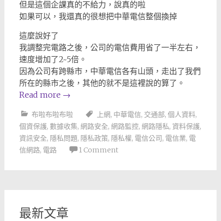
但是這個企課真的不給力，說真的啦
如果可以，我還真的很想把中華電信整個換掉
這麼說好了
我調整完電路之後，公司的電信費用省了一半左右，
速度增加了2~5倍。
因為公司有跨縣市，中華電信各有山頭，走出了我們
所在的縣市之後，其他的就不是這裡說的算了。
Read more
→
布啦布啦布啦
上網
,
中華電信
,
交通部
,
個人資料
,
個資保護
,
數據收集
,
網路安全
,
網路監控
,
網路隱私
,
資料保護
,
資訊安全
,
隱私問題
,
隱私政策
,
隱私權
,
電信公司
,
電信業
,
電
信網路
,
電路
1 Comment
最新文章