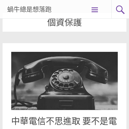
Skip
蝸牛總是想落跑
to
content
個資保護
中華電信不思進取 要不是電