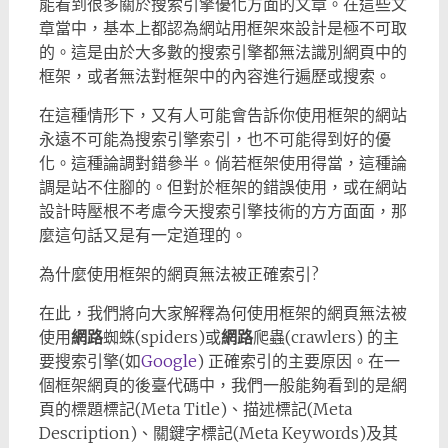
能看到很多關於搜索引擎優化方面的文章。在這些文
章當中，基本上都認為網站用框架來設計是極不可取
的。這是由於大多數的搜索引擎都無法識別網頁中的
框架，或者無法對框架中的內容進行遍歷或搜索。
在這種情形下，又有人可能會告訴你使用框架的網站
永遠不可能為搜索引擎索引，也不可能得到好的優
化。這種論調對錯參半。倘若框架使用得當，這種論
調是站不住腳的。但對於框架的錯誤使用，或在網站
設計時壓根不考慮今天搜索引擎技術的方方面面，那
麼這句話又是有一定道理的。
為什麼使用框架的網頁無法被正確索引?
在此，我們將向大家解釋為何使用框架的網頁無法被
使用
網路
蜘蛛(spiders)或
網路
爬蟲(crawlers) 的主
要搜索引擎(如
Google
) 正確索引的主要原因。在一
個框架網頁的後臺代碼中，我們一般能夠看到的是網
頁的標題標記(Meta Title)、描述標記(Meta
Description)、關鍵字標記(Meta Keywords)及其